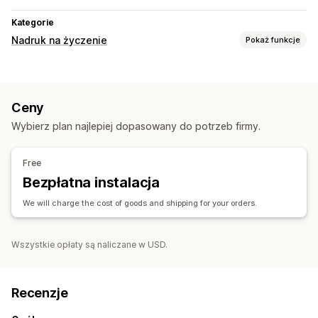
Kategorie
Nadruk na życzenie
Pokaż funkcje
Personalizacja produktów
Generator makiet
Personalizacja
Ceny
Produkty
Wybierz plan najlepiej dopasowany do potrzeb firmy.
Fullprint
Torebki
Koce
Odzież
Prezenty świąteczne
Wystrój wnętrz
Produkty dla zwierząt
Ozdoby na ścianę
Free
Bezpłatna instalacja
Opcje wysyłki
Produkty sprzedawane pod marką dystrybutora
We will charge the cost of goods and shipping for your orders.
Wysyłka niestandardowa
Realizacja na całym świecie
Śledzenie w czasie rzeczywistym
Śledzenie zamówień
Wszystkie opłaty są naliczane w USD.
Recenzje