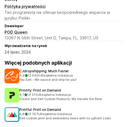
Polityka prywatności
Ten programista nie oferuje bezpośredniego wsparcia w
języku: Polski.
Deweloper
POD Queen
13367 N 56th Street, Unit D, Tampa, FL, 33617, US
Wprowadzenie na rynek
24 lipiec 2024
Więcej podobnych aplikacji
CJdropshipping: Much Faster
na 5 gwiazdek
4,9
(2 540)
•
Bezpłatna instalacja
Łączna liczba recenzji: 2540
You Sell - We source and ship for you!
Printify: Print on Demand
na 5 gwiazdek
4,7
(4 311)
•
Bezpłatna instalacja
Łączna liczba recenzji: 4311
Create and Sell Custom Products, We Handle the Rest.
Printful: Print on Demand
na 5 gwiazdek
4,8
(3 707)
•
Bezpłatna instalacja
Łączna liczba recenzji: 3707
Sell custom print and embroidery items with no upfront costs