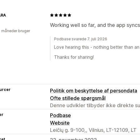
ARA
Working well so far, and the app syncs 
2 måneder bruger
Podbase svarede 7. juli 2026
Love hearing this - nothing better than an 
Thanks for sharing!
urcer
Politik om beskyttelse af persondata
Ofte stillede spørgsmål
Denne udvikler tilbyder ikke direkte s
er
Podbase
Website
Leičių g. 9-100,, Vilnius, LT-12109, LT
ret
22. november 2022