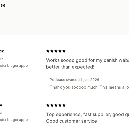
lse
dk
rk
Works soooo good for my danish websit
der bruger appen
better than expected!
Podbase svarede 1. juni 2026
Thank you sooooo much! This means a lo
A
al
Top experience, fast supplier, good qu
der bruger appen
Good customer service