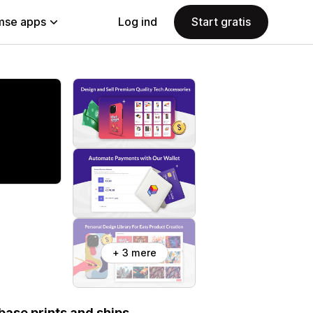
se apps
Log ind
Start gratis
+ 3 mere
base prints and ships