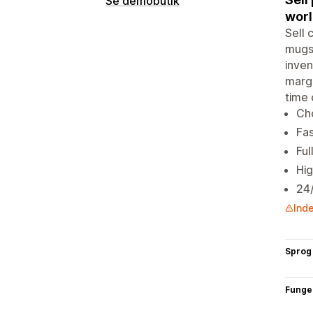
Se demobutik
worl
Sell 
mugs.
inven
margi
time 
Ch
Fas
Ful
Hig
24/
Inde
Sprog
Funge