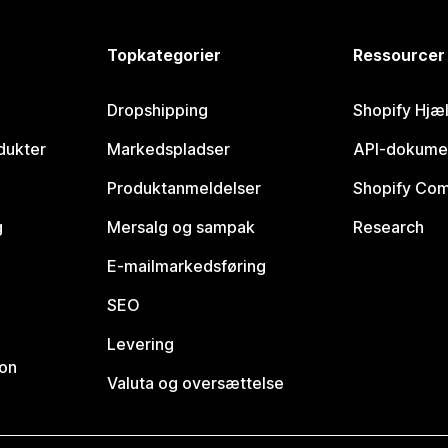
Topkategorier
Ressourcer
Dropshipping
Shopify Hjæ
dukter
Markedspladser
API-dokume
Produktanmeldelser
Shopify Co
g
Mersalg og sampak
Research
E-mailmarkedsføring
SEO
Levering
ion
Valuta og oversættelse