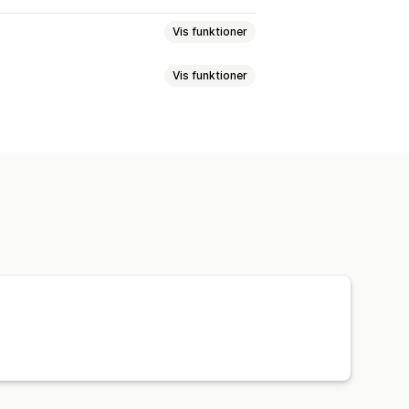
Vis funktioner
Vis funktioner
ge
Designværktøjer
rsonlig tilpasning
ik
Kunsthåndværk
Sportsprodukter
ndretning
Vægkunst
Miljøvenlig
sset levering
Global klargøring
riser
Ordresporing