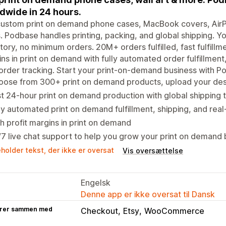
dwide in 24 hours.
custom print on demand phone cases, MacBook covers, AirPo
 Podbase handles printing, packing, and global shipping. Y
tory, no minimum orders. 20M+ orders fulfilled, fast fulfillm
ns in print on demand with fully automated order fulfillment
order tracking. Start your print-on-demand business with P
oose from 300+ print on demand products, upload your des
t 24-hour print on demand production with global shipping
ly automated print on demand fulfillment, shipping, and real
h profit margins in print on demand
7 live chat support to help you grow your print on demand 
holder tekst, der ikke er oversat
Vis oversættelse
Engelsk
Denne app er ikke oversat til Dansk
rer sammen med
Checkout
Etsy
WooCommerce