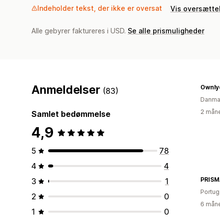
Indeholder tekst, der ikke er oversat
Vis oversætte
Alle gebyrer faktureres i USD.
Se alle prismuligheder
Anmeldelser
Ownly
(83)
Danma
2 måne
Samlet bedømmelse
4,9
5
78
4
4
PRISM
3
1
Portug
2
0
6 måne
1
0