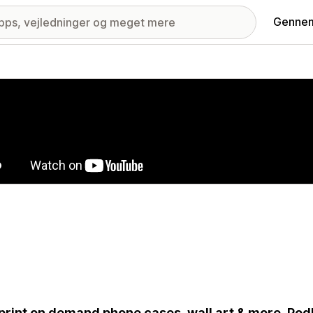
Gennem
ri med udvalgte billeder
 print on demand phone cases, wall art & more. Pod