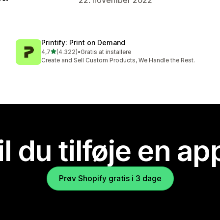
Printify: Print on Demand
ud af 5 stjerner
4,7
(4.322)
•
Gratis at installere
4322 anmeldelser i alt
Create and Sell Custom Products, We Handle the Rest.
il du tilføje en ap
Prøv Shopify gratis i 3 dage