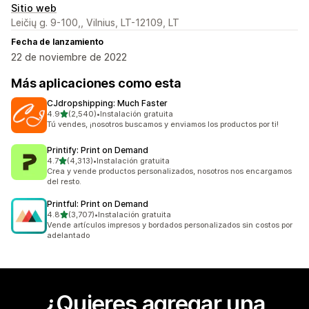
Sitio web
Leičių g. 9-100,, Vilnius, LT-12109, LT
Fecha de lanzamiento
22 de noviembre de 2022
Más aplicaciones como esta
CJdropshipping: Much Faster
de 5 estrellas
4.9
(2,540)
•
Instalación gratuita
2540 reseñas en total
Tú vendes, ¡nosotros buscamos y enviamos los productos por ti!
Printify: Print on Demand
de 5 estrellas
4.7
(4,313)
•
Instalación gratuita
4313 reseñas en total
Crea y vende productos personalizados, nosotros nos encargamos
del resto.
Printful: Print on Demand
de 5 estrellas
4.8
(3,707)
•
Instalación gratuita
3707 reseñas en total
Vende artículos impresos y bordados personalizados sin costos por
adelantado
¿Quieres agregar una