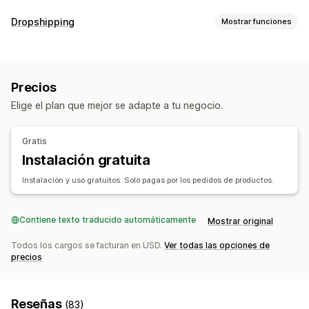
Personalización de productos
Dropshipping
Mostrar funciones
Etiquetas privadas
Embalaje personalizado
Productos que puedes adquirir
Herramientas de diseño
Generador de prototipos
Ropa y accesorios
Hogar y jardín
Electrónica
Embalajes
Personalización
Plantillas personalizadas
Precios
Arte y manualidades
Productos deportivos
Productos
Elige el plan que mejor se adapte a tu negocio.
Sucursales de abastecimiento
Estampado integral
Cristalería
Decoración del hogar
Lituania
Arte mural
Ecológico
Gratis
Instalación gratuita
Opciones de envío
Etiqueta blanca
Envío masivo
Envío personalizado
Instalación y uso gratuitos. Solo pagas por los pedidos de productos.
Preparación general
Actualizaciones en tiempo real
Precios inclusivos
Seguimiento de pedidos
Contiene texto traducido automáticamente
Mostrar original
Todos los cargos se facturan en USD.
Ver todas las opciones de
precios
Reseñas
(83)