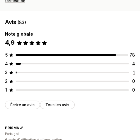
tarification
Suivi des commandes
Avis
(83)
Note globale
4,9
5
78
4
4
3
1
2
0
1
0
Écrire un avis
Tous les avis
PRISMA
Portugal
6 mois d’utilisation de l’application