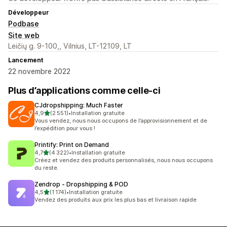
Développeur
Podbase
Site web
Leičių g. 9-100,, Vilnius, LT-12109, LT
Lancement
22 novembre 2022
Plus d’applications comme celle-ci
CJdropshipping: Much Faster
étoile(s) sur 5
4,9
(2 551)
•
Installation gratuite
2551 avis au total
Vous vendez, nous nous occupons de l’approvisionnement et de
l’expédition pour vous !
Printify: Print on Demand
étoile(s) sur 5
4,7
(4 322)
•
Installation gratuite
4322 avis au total
Créez et vendez des produits personnalisés, nous nous occupons
du reste.
Zendrop ‑ Dropshipping & POD
étoile(s) sur 5
4,5
(1 174)
•
Installation gratuite
1174 avis au total
Vendez des produits aux prix les plus bas et livraison rapide