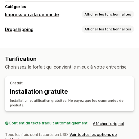
Catégories
Impression à la demande
Afficher les fonctionnalités
Personnalisation de produit
Dropshipping
Afficher les fonctionnalités
Étiquettes de marque privée
Emballage personnalisé
Les produits que vous pouvez vendre
Outils de conception
Générateur de maquette
Vêtements et accessoires
Maison et jardin
Électronique
Encarts informatifs
Personnalisation
Tarification
Art et loisirs créatifs
Articles de sport
Modèles personnalisés
Choisissez le forfait qui convient le mieux à votre entreprise.
Emplacements d’approvisionnement
Produits
Lituanie
Impression intégrale
Verres et tasses
Gratuit
Décoration d’intérieur
Art mural
Éco-responsable
Installation gratuite
Options d’expédition
Installation et utilisation gratuites. Ne payez que les commandes de
produits.
Étiquette anonyme
Expédition groupée
Expédition personnalisée
Contient du texte traduit automatiquement
Afficher l’original
Traitement des commandes à l’international
Mises à jour en temps réel
Tarification inclusive
Tous les frais sont facturés en USD.
Voir toutes les options de