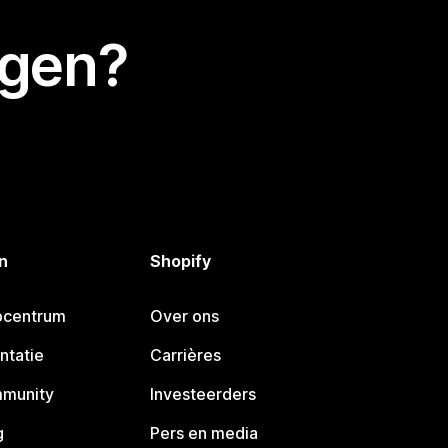
egen?
n
Shopify
pcentrum
Over ons
ntatie
Carrières
mmunity
Investeerders
g
Pers en media