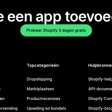
je een app toevo
Probeer Shopify 3 dagen gratis
Topcategorieën
Hulpbronne
Dropshipping
Shopify-hel
n
Marktplaatsen
API-docume
pen
Productrecensies
Shopify Co
erzending
Upselling en bundels
Shopify-blo