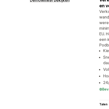
Demowinkel bekijken
en v
Verk
wand
werel
minim
EU. H
een i
Podb
Ki
Sne
da
Vol
Ho
24/
Bev
Talen