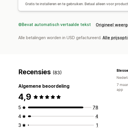
Gratis te installeren en te gebruiken. Betaal alleen voor produc
Bevat automatisch vertaalde tekst
Origineel weer
Alle betalingen worden in USD gefactureerd.
Alle prijsopt
Recensies
Blesse
(83)
Nederl
7 maan
Algemene beoordeling
app
4,9
5
78
4
4
3
1