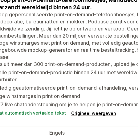
erzendt wereldwijd binnen 24 uur.
oop gepersonaliseerde print-on-demand-telefoonhoesjes,
decoratie, bureaumatten en mokken. Podbase zorgt voor d
dwijde verzending. Jij richt je op ontwerp en verkoop. Ge
umbestellingen. Meer dan 20 miljoen verwerkte bestellingen
oge winstmarges met print on demand, met volledig geauto
ngebouwde mockup-generator en realtime besteltracking. S
ase!
es uit meer dan 300 print-on-demand-producten, upload j
lle print-on-demand-productie binnen 24 uur met wereldwi
arbuiten
ledig geautomatiseerde print-on-demand-afhandeling, verz
ge winstmarges in print on demand
7 live chatondersteuning om je te helpen je print-on-deman
at automatisch vertaalde tekst
Origineel weergeven
Engels