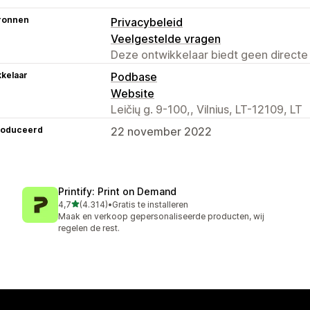
ronnen
Privacybeleid
Veelgestelde vragen
Deze ontwikkelaar biedt geen directe
kelaar
Podbase
Website
Leičių g. 9-100,, Vilnius, LT-12109, LT
roduceerd
22 november 2022
Printify: Print on Demand
van 5 sterren
4,7
(4.314)
•
Gratis te installeren
4314 recensies in totaal
Maak en verkoop gepersonaliseerde producten, wij
regelen de rest.