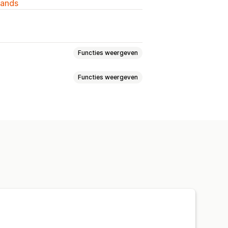
lands
Functies weergeven
Functies weergeven
Ontwerptools
Mockup-generator
lates
Elektronica
Kunst en ambacht
ndecoratie
Muurkunst
st verzenden
al time
Totaalprijzen