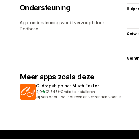
Ondersteuning
Hulpb
App-ondersteuning wordt verzorgd door
Podbase.
Ontwik
Geïnt
Meer apps zoals deze
CJdropshipping: Much Faster
van 5 sterren
4,9
(2.545)
•
Gratis te installeren
2545 recensies in totaal
Jij verkoopt - Wij sourcen en verzenden voor je!