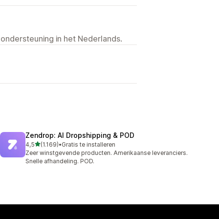
 ondersteuning in het Nederlands.
Zendrop: AI Dropshipping & POD
van 5 sterren
4,5
(1.169)
•
Gratis te installeren
1169 recensies in totaal
Zeer winstgevende producten. Amerikaanse leveranciers.
Snelle afhandeling. POD.