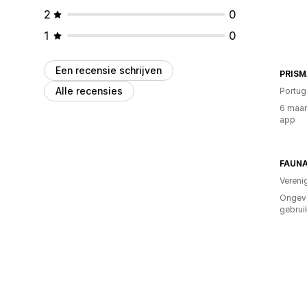
2
0
1
0
Een recensie schrijven
PRISM
Alle recensies
Portug
6 maan
app
FAUN
Vereni
Ongev
gebrui