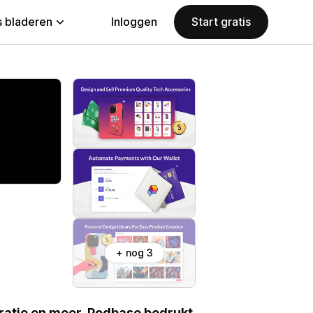
 bladeren
Inloggen
Start gratis
+ nog 3
atie en meer. Podbase bedrukt