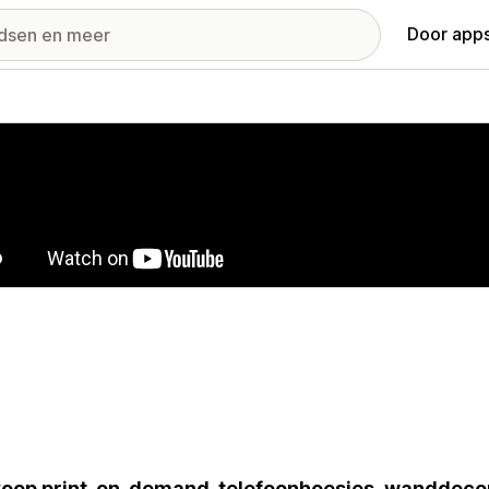
Door apps
ij met uitgelichte afbeeldingen
oop print-on-demand-telefoonhoesjes, wanddecor