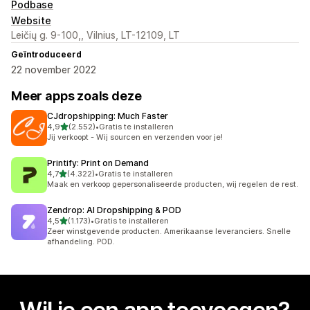
Podbase
Website
Leičių g. 9-100,, Vilnius, LT-12109, LT
Geïntroduceerd
22 november 2022
Meer apps zoals deze
CJdropshipping: Much Faster
van 5 sterren
4,9
(2.552)
•
Gratis te installeren
2552 recensies in totaal
Jij verkoopt - Wij sourcen en verzenden voor je!
Printify: Print on Demand
van 5 sterren
4,7
(4.322)
•
Gratis te installeren
4322 recensies in totaal
Maak en verkoop gepersonaliseerde producten, wij regelen de rest.
Zendrop: AI Dropshipping & POD
van 5 sterren
4,5
(1.173)
•
Gratis te installeren
1173 recensies in totaal
Zeer winstgevende producten. Amerikaanse leveranciers. Snelle
afhandeling. POD.