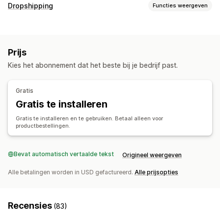
Productaanpassing
Dropshipping
Functies weergeven
Eigen labels
Aangepaste verpakking
Ontwerptools
Producten die je kunt verkopen
Mockup-generator
Pack-ins
Personalisering
Kleding en accessoires
Huis en tuin
Elektronica
Eigen templates
Prijs
Kunst en ambacht
Sportproducten
Producten
Kies het abonnement dat het beste bij je bedrijf past.
Inkooplocaties
Volledige bedrukking
Drinkware
Woondecoratie
Litouwen
Muurkunst
Milieuvriendelijk
Gratis
Gratis te installeren
Verzendopties
White label
Bulkverzending
Aangepast verzenden
Gratis te installeren en te gebruiken. Betaal alleen voor
productbestellingen.
Wereldwijde fulfilment
Updates in real time
Totaalprijzen
Bestellingen volgen
Bevat automatisch vertaalde tekst
Origineel weergeven
Alle betalingen worden in USD gefactureerd.
Alle prijsopties
Recensies
(83)