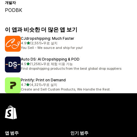
개발자
PODBK
이 앱과 비슷한 더 많은 앱 보기
CJdropshipping: Much Faster
별 5개 중
4.9
(2,551)
•
무료 설치
총 리뷰 2551개
You Sell - We source and ship for you!
Auto DS: AI Dropshipping & POD
별 5개 중
4.5
(1,258)
•
무료 체험 이용 가능
총 리뷰 1258개
Find dropshipping products from the best global drop suppliers
Printify: Print on Demand
별 5개 중
4.7
(4,321)
•
무료 설치
총 리뷰 4321개
Create and Sell Custom Products, We Handle the Rest.
앱 범주
인기 범주