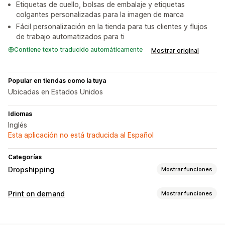
Etiquetas de cuello, bolsas de embalaje y etiquetas
colgantes personalizadas para la imagen de marca
Fácil personalización en la tienda para tus clientes y flujos
de trabajo automatizados para ti
Contiene texto traducido automáticamente
Mostrar original
Popular en tiendas como la tuya
Ubicadas en Estados Unidos
Idiomas
Inglés
Esta aplicación no está traducida al Español
Categorías
Dropshipping
Mostrar funciones
Productos que puedes adquirir
Print on demand
Mostrar funciones
Ropa y accesorios
Personalización de productos
Sucursales de abastecimiento