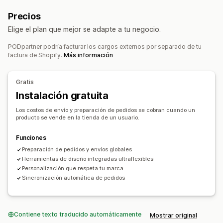
Etiquetas privadas
Embalaje personalizado
China
Precios
Herramientas de diseño
Generador de prototipos
Elige el plan que mejor se adapte a tu negocio.
Personalización
Plantillas personalizadas
PODpartner podría facturar los cargos externos por separado de tu
Productos
factura de Shopify.
Más información
Vestimenta
Bordado
Opciones de envío
Gratis
Envío masivo
Instalación gratuita
Preparación general
Seguimiento de pedidos
Los costos de envío y preparación de pedidos se cobran cuando un
producto se vende en la tienda de un usuario.
Funciones
Preparación de pedidos y envíos globales
Herramientas de diseño integradas ultraflexibles
Personalización que respeta tu marca
Sincronización automática de pedidos
Contiene texto traducido automáticamente
Mostrar original