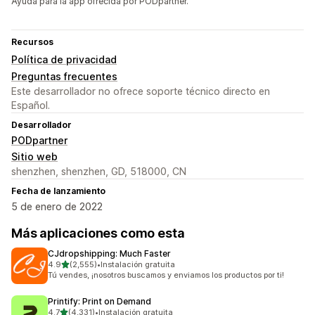
Ayuda para la app ofrecida por PODpartner.
Recursos
Política de privacidad
Preguntas frecuentes
Este desarrollador no ofrece soporte técnico directo en
Español.
Desarrollador
PODpartner
Sitio web
shenzhen, shenzhen, GD, 518000, CN
Fecha de lanzamiento
5 de enero de 2022
Más aplicaciones como esta
CJdropshipping: Much Faster
de 5 estrellas
4.9
(2,555)
•
Instalación gratuita
2555 reseñas en total
Tú vendes, ¡nosotros buscamos y enviamos los productos por ti!
Printify: Print on Demand
de 5 estrellas
4.7
(4,331)
•
Instalación gratuita