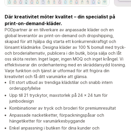
Där kreativitet möter kvalitet – din specialist på
print-on-demand-kläder.
PODpartner är en tillverkare av anpassade kläder och en
global leverantör av print-on-demand och dropshipping,
skapad för att hjälpa dig starta ett konkurrenskraftigt och
lönsamt klädmärke. Designa kläder av 100 % bomull med tryck-
och broderialternativ, publicera i din butik, börja sälja och låt
oss sköta resten. Inget lager, ingen MOQ och inget krångel. Vi
effektiviserar din orderhantering med en skräddarsydd lösning.
Varje funktion och tjänst är utformad för att frigöra din
kreativitet och få ditt varumärke att glänsa.
Ett stort utbud av trendiga klädstilar och snabb intern
orderuppfyllelse
Upp till 21 tryckytor, maxstorlek på 24 x 24 tum för
jumbodesign
Kombinationer av tryck och broderi för premiumresultat
Anpassade nacketiketter, förpackningspåsar och
hängetiketter för varumärkesbyggande
Enkel anpassning i butiken för dina kunder och