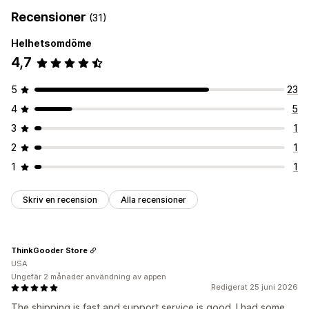
Recensioner
(31)
Helhetsomdöme
4,7
5
23
4
5
3
1
2
1
1
1
Skriv en recension
Alla recensioner
ThinkGooder Store
USA
Ungefär 2 månader användning av appen
Redigerat 25 juni 2026
The shipping is fast and support service is good. I had some