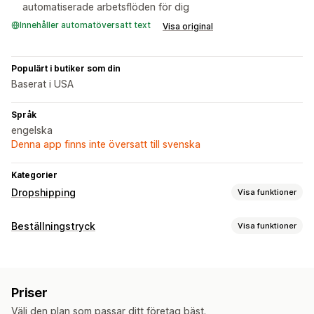
automatiserade arbetsflöden för dig
Innehåller automatöversatt text
Visa original
Populärt i butiker som din
Baserat i USA
Språk
engelska
Denna app finns inte översatt till svenska
Kategorier
Dropshipping
Visa funktioner
Vilka produkter du kan köpa in
Beställningstryck
Visa funktioner
Kläder och accessoarer
Produktanpassning
Inköpsställen
Privata etiketter
Anpassad paketering
Designverktyg
Kina
Priser
Generator för modellering
Personlig anpassning
Välj den plan som passar ditt företag bäst.
Anpassade mallar