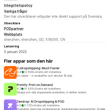
Integritetspolicy
Vanliga frågor
Den här utvecklaren erbjuder inte direkt support på Svenska.
Utvecklare
PODpartner
Webbplats
shenzhen, shenzhen, GD, 518000, CN
Lansering
5 januari 2022
Fler appar som den här
CJdropshipping: Much Faster
av 5 stjärnor
4,9
(2 556)
•
Gratis att installera
2556 recensioner totalt
Du säljer – vi anskaffar och skickar åt dig!
Printify: Print on Demand
av 5 stjärnor
4,7
(4 333)
•
Gratis att installera
4333 recensioner totalt
Skapa och sälj anpassade produkter, vi sköter resten.
Zendrop: AI Dropshipping & POD
av 5 stjärnor
4,5
(1 172)
•
Gratis att installera
1172 recensioner totalt
Produkter med hög vinstmarginal. Amerikanska leverantörer. Snabb