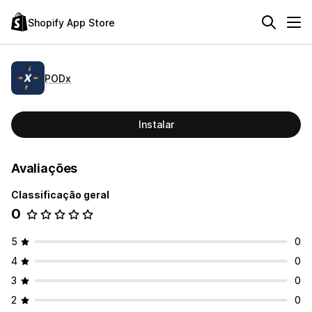
Shopify App Store
PODx
Instalar
Avaliações
Classificação geral
0
5
0
4
0
3
0
2
0