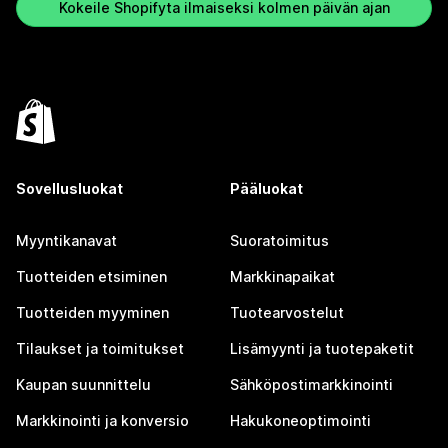
Kokeile Shopifyta ilmaiseksi kolmen päivän ajan
Sovellusluokat
Pääluokat
Myyntikanavat
Suoratoimitus
Tuotteiden etsiminen
Markkinapaikat
Tuotteiden myyminen
Tuotearvostelut
Tilaukset ja toimitukset
Lisämyynti ja tuotepaketit
Kaupan suunnittelu
Sähköpostimarkkinointi
Markkinointi ja konversio
Hakukoneoptimointi