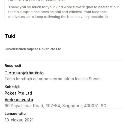
Poket Pte Ltd vastasi 21. elokuu 2025
Thank you so much for your kind words! We’re glad to hear that our
team’s support has been helpful and efficient. Your feedback
motivates us to keep delivering the best service possible. 🚀
Tuki
Sovellustuen tarjoaa Poket Pte Ltd.
Resurssit
Tietosuojakäytäntö
Tämä kehittäjä ei tarjoa suoraa tukea kielellä Suomi.
Kehittäjä
Poket Pte Ltd
Verkkosivusto
60 Paya Lebar Road, #07-54, Singapore, 409051, SG
Lanseerattu
13. elokuu 2021