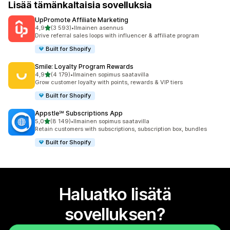
Lisää tämänkaltaisia sovelluksia
UpPromote Affiliate Marketing
/ 5 tähteä
4,9
(3 593)
•
Ilmainen asennus
3593 arvostelua yhteensä
Drive referral sales loops with influencer & affiliate program
Built for Shopify
Smile: Loyalty Program Rewards
/ 5 tähteä
4,9
(4 179)
•
Ilmainen sopimus saatavilla
4179 arvostelua yhteensä
Grow customer loyalty with points, rewards & VIP tiers
Built for Shopify
Appstle℠ Subscriptions App
/ 5 tähteä
5,0
(8 149)
•
Ilmainen sopimus saatavilla
8149 arvostelua yhteensä
Retain customers with subscriptions, subscription box, bundles
Built for Shopify
Haluatko lisätä
sovelluksen?