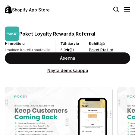
Shopify App Store
Poket Loyalty Rewards,Referral
Hinnoittelu
Tähtiarvio
Kehittäjä
Ilmainen kokeilu saatavilla
5,0
(1)
Poket Pte Ltd
Asenna
Näytä demokauppa