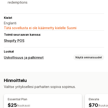
redemptions
Kielet
Englanti
Tätä sovellusta ei ole käännetty kielelle Suomi
Toimii seuraavan kanssa:
Shopify POS
Luokat
Uskollisuus ja palkinnot
Näytä ominaisuudet
Ohjelmatyypit
Palkitsemisohjelmat
Jäsenyydet
VIP-tasot
Suosittelut
Hinnoittelu
Cash back -ohjelmat
Mukautetut ohjelmat
Valitse yrityksellesi parhaiten sopiva sopimus.
Tarjottavat palkkiot
Pisteet
Alennukset
Kupongit
POS-palkkiot
Essential Plan
Elevate
Ilmaiset tuotteet
Jäsenyysedut
Mukautetut palkkiot
$25
$70
/kuukausi
/kuuka