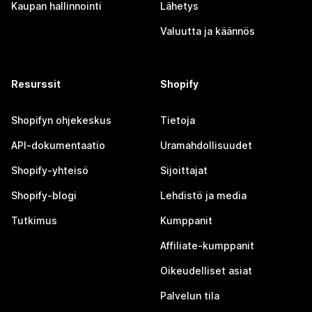
Kaupan hallinnointi
Lähetys
Valuutta ja käännös
Resurssit
Shopify
Shopifyn ohjekeskus
Tietoja
API-dokumentaatio
Uramahdollisuudet
Shopify-yhteisö
Sijoittajat
Shopify-blogi
Lehdistö ja media
Tutkimus
Kumppanit
Affiliate-kumppanit
Oikeudelliset asiat
Palvelun tila