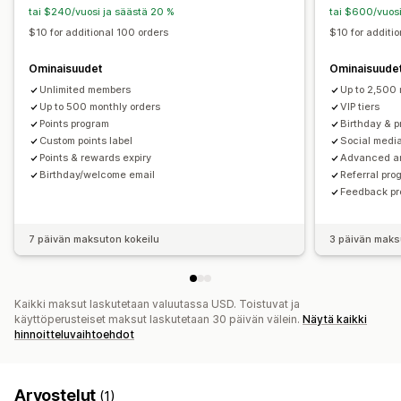
tai $240/vuosi ja säästä 20 %
tai $600/vuosi
$10 for additional 100 orders
$10 for additi
Ominaisuudet
Ominaisuude
Unlimited members
Up to 2,500 
Up to 500 monthly orders
VIP tiers
Points program
Birthday & p
Custom points label
Social medi
Points & rewards expiry
Advanced an
Birthday/welcome email
Referral pro
Feedback p
7 päivän maksuton kokeilu
3 päivän maks
Kaikki maksut laskutetaan valuutassa USD. Toistuvat ja
käyttöperusteiset maksut laskutetaan 30 päivän välein.
Näytä kaikki
hinnoitteluvaihtoehdot
Arvostelut
(1)