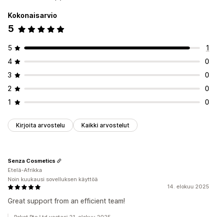
Kokonaisarvio
5
5
1
4
0
3
0
2
0
1
0
Kirjoita arvostelu
Kaikki arvostelut
Senza Cosmetics
Etelä-Afrikka
Noin kuukausi sovelluksen käyttöä
14. elokuu 2025
Great support from an efficient team!