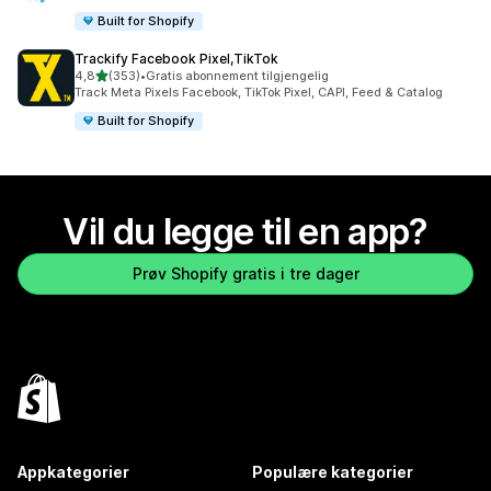
Built for Shopify
Trackify Facebook Pixel,TikTok
av 5 stjerner
4,8
(353)
•
Gratis abonnement tilgjengelig
Totalt 353 omtaler
Track Meta Pixels Facebook, TikTok Pixel, CAPI, Feed & Catalog
Built for Shopify
Vil du legge til en app?
Prøv Shopify gratis i tre dager
Appkategorier
Populære kategorier