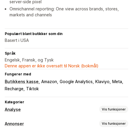
server-side pixel
Omnichannel reporting: One view across brands, stores,
markets and channels
Populært blant butikker som din
Basert i USA
Språk
Engelsk, Fransk, og Tysk
Denne appen er ikke oversatt til Norsk (bokmål)
Fungerer med
Butikkens kasse
Amazon
Google Analytics
Klaviyo
Meta
Recharge
Tiktok
Kategorier
Analyse
Vis funksjoner
Kundeatferd
Annonser
Vis funksjoner
Sanntidssporing
Aktivitetssporing
Hendelsessporing