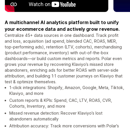
A multichannel AI analytics platform built to unify
your ecommerce data and actively grow revenue.
Centralize 45+ data sources in one dashboard. Track profit
and loss, acquisition (ad spend, blended CAC, ROAS, MER,
top-performing ads), retention (LTV, cohorts), merchandising
(product performance, inventory) with out-of-the-box
dashboards—or build custom metrics and reports. Polar even
grows your revenue by recovering Klaviyo’s missed store
abandoners, enriching ads for better ROAS with server-side
attribution, and building 1:1 customer journeys on Klaviyo that
test & optimize themselves.
1-click integrations: Shopify, Amazon, Google, Meta, Tiktok,
Klaviyo, and more
Custom reports & KPIs: Spend, CAC, LTV, ROAS, CVR,
Cohorts, Inventory, and more
Missed revenue detection: Recover Klaviyo’s lost
abandoners automatically
Attribution accuracy: Track more conversions with Polar’s