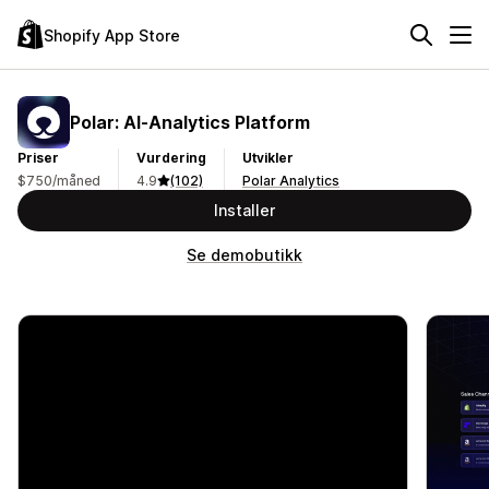
Shopify App Store
Polar: AI‑Analytics Platform
Priser
Vurdering
Utvikler
$750/måned
4.9
(102)
Polar Analytics
Installer
Se demobutikk