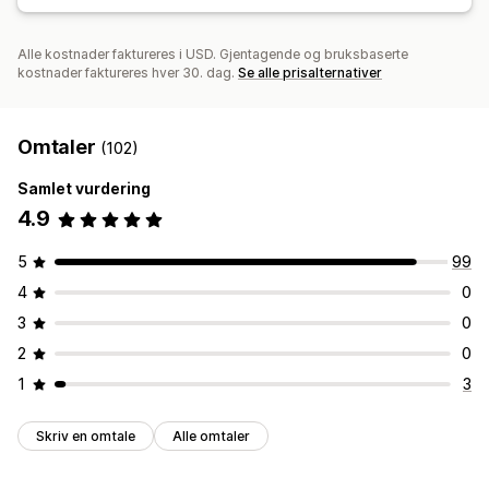
Alle kostnader faktureres i USD. Gjentagende og bruksbaserte
kostnader faktureres hver 30. dag.
Se alle prisalternativer
Omtaler
(102)
Samlet vurdering
4.9
5
99
4
0
3
0
2
0
1
3
Skriv en omtale
Alle omtaler