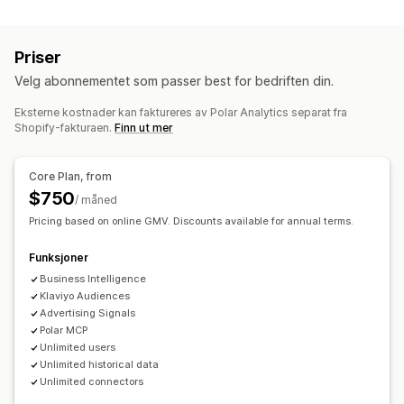
Målretting
Segmentering
Sidevisninger
Visitor IP
Publikumssegmenter
Dobbeltgjenger-publikum
Livstidsverdi (LTV)
Lojalitetsanalyse
Kohortanalyse
Priser
Tilpassede publikum
Demografi
Enhet
Hendelsesbasert
Markedsføring og salg
Velg abonnementet som passer best for bedriften din.
Nøkkelord
Stedsbasert
Atferd
Plattform
KI-innsikt
Markedsførings-attribusjon
Kasseanalyse
Produktkategori
Tidsbasert
KI-målretting
Ny målretting
Eksterne kostnader kan faktureres av Polar Analytics separat fra
ROAS
Fortjenesteinnsikt
Kjøpssporing
Trakteanalyse
Shopify-fakturaen.
Finn ut mer
Kampanjeadministrasjon
UTM-sporing
Forlatt handlekurv
Pikselsporing
Automatiserte kampanjer
E-postadresse
Core Plan, from
Visuelt og rapporter
Pikseladministrasjon
Annonsebytte
$750
/ måned
Analyse-instrumentbord
Tilpassede instrumentbord
Ytelsesanalyse
Pricing based on online GMV. Discounts available for annual terms.
Multibutikk-rapporter
Referanser
Tilpassede rapporter
Ytelsessporing
Annonseforbruk
Engasjementmålinger
Dataeksport
Historiske analyser
Prognose
Funksjoner
ROI-analyse
«Klikk videre»-rater
Kostnad per anskaffelse
Rapportplanlegging
Varsler
Business Intelligence
Instrumentbord
Demografianalyse
Visningsantall
Samtykke av personvernforordningen
Klaviyo Audiences
Advertising Signals
UTM-attribusjon
Trafikkilde
Polar MCP
Unlimited users
Unlimited historical data
Unlimited connectors