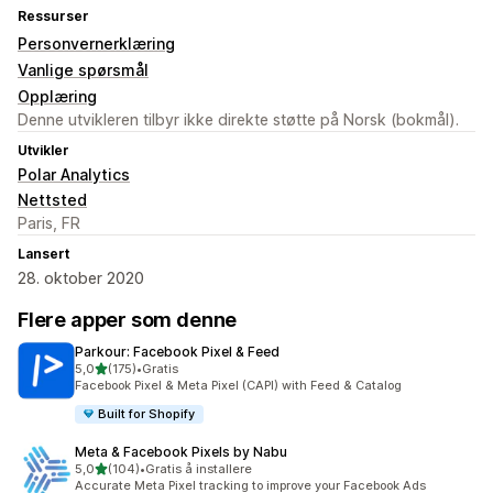
Ressurser
Personvernerklæring
Vanlige spørsmål
Opplæring
Denne utvikleren tilbyr ikke direkte støtte på Norsk (bokmål).
Utvikler
Polar Analytics
Nettsted
Paris, FR
Lansert
28. oktober 2020
Flere apper som denne
Parkour: Facebook Pixel & Feed
av 5 stjerner
5,0
(175)
•
Gratis
Totalt 175 omtaler
Facebook Pixel & Meta Pixel (CAPI) with Feed & Catalog
Built for Shopify
Meta & Facebook Pixels by Nabu
av 5 stjerner
5,0
(104)
•
Gratis å installere
Totalt 104 omtaler
Accurate Meta Pixel tracking to improve your Facebook Ads