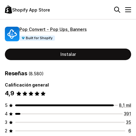
Shopify App Store
Pop Convert ‑ Pop Ups, Banners
Built for Shopify
Instalar
Reseñas
(8.580)
Calificación general
4,9
5
8,1 mil
4
391
3
35
2
6