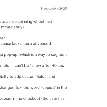
18 septembre 2025
ate a nice spinning wheel fast
 immediately)
ker
ecause lacks more advanced
the pop-up (which is a way to segment
xample, it can’t be “show after 40 sec
bilty to add custom fields, and
hanged (ex. the word “copied” in the
 copied in the checkout (the user has