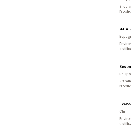
9 jours
l’appli
NAIA 
Espag
Enviro
d’utili
Secon
Philip
33 minu
l’appli
Evalas
Chili
Enviro
d’utili