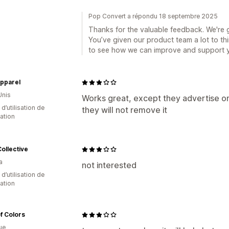
Pop Convert a répondu 18 septembre 2025
Thanks for the valuable feedback. We're g
You’ve given our product team a lot to thi
to see how we can improve and support y
pparel
Unis
Works great, except they advertise o
d’utilisation de
they will not remove it
cation
ollective
a
not interested
 d’utilisation de
cation
f Colors
ue