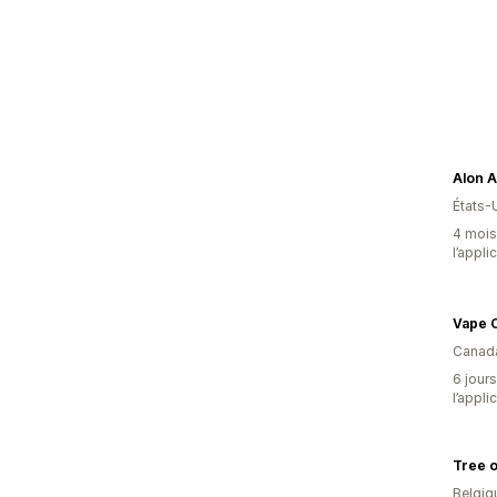
Alon A
États-
4 mois 
l’appli
Vape C
Canad
6 jours
l’appli
Tree o
Belgiq