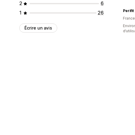
2
6
Perifi
1
26
France
Enviro
Écrire un avis
d’utili