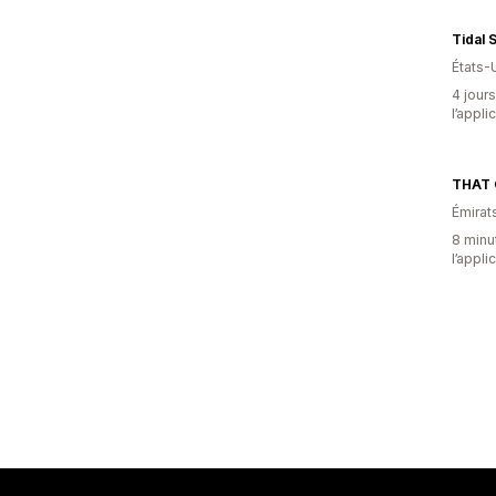
Tidal 
États-
4 jours
l’appli
THAT 
Émirat
8 minut
l’appli