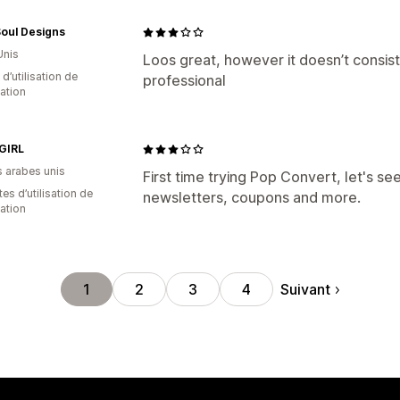
Soul Designs
Unis
Loos great, however it doesn’t consist
 d’utilisation de
professional
cation
GIRL
s arabes unis
First time trying Pop Convert, let's see
es d’utilisation de
newsletters, coupons and more.
cation
Suivant
1
2
3
4