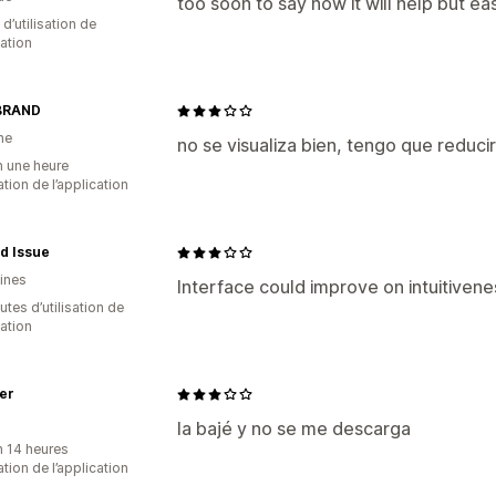
too soon to say how it will help but eas
 d’utilisation de
cation
BRAND
ne
no se visualiza bien, tengo que reduc
n une heure
sation de l’application
d Issue
pines
Interface could improve on intuitivene
tes d’utilisation de
cation
er
la bajé y no se me descarga
n 14 heures
sation de l’application