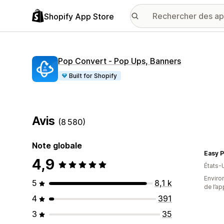
Shopify App Store
Pop Convert ‑ Pop Ups, Banners
Built for Shopify
Avis
(8 580)
Note globale
Easy P
4,9
États-
Environ
5
8,1 k
de l’ap
4
391
3
35