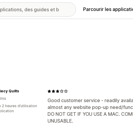
Parcourir les applicat
iecy Quilts
Unis
Good customer service - readily availabl
 2 heures d’utilisation
almost any website pop-up need/funct
plication
DO NOT GET IF YOU USE A MAC. CO
UNUSABLE.