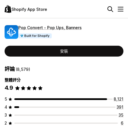
Shopify App Store
Pop Convert ‑ Pop Ups, Banners
Built for Shopify
安裝
評論
(8,579)
整體評分
4.9
5
8,121
4
391
3
35
2
6