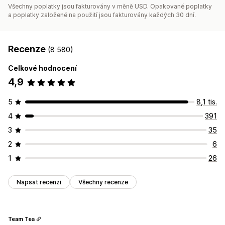
Všechny poplatky jsou fakturovány v měně USD. Opakované poplatky
Analytika
A/​B testování
Rozhraní API a webhooky
a poplatky založené na použití jsou fakturovány každých 30 dní.
Recenze
(8 580)
Celkové hodnocení
4,9
5
8,1 tis.
4
391
3
35
2
6
1
26
Napsat recenzi
Všechny recenze
Team Tea