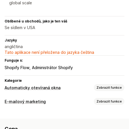
global scale
Oblíbené u obchodů, jako je ten váš
Se sídlem v USA
Jazyky
angličtina
Tato aplikace není přeložena do jazyka čeština
Funguje s:
Shopify Flow
Administrátor Shopify
Kategorie
Automaticky otevíraná okna
Zobrazit funkce
Typy automaticky otevíraných oken
E-mailový marketing
Zobrazit funkce
Automaticky otevíraná okna pro e-maily
Typy kampaní
Automaticky otevíraná okna pro SMS
E-mailové kampaně
Novinky
Automaticky otevíraná okna
Důvod opuštění stránky
Slevy
Nástroje pro odpočet času
Cena