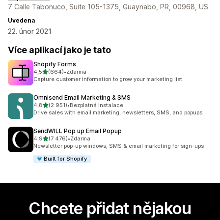
7 Calle Tabonuco, Suite 105-1375, Guaynabo, PR, 00968, US
Uvedena
22. únor 2021
Více aplikací jako je tato
Shopify Forms
z 5 hvězd
4,5
(664)
•
Zdarma
Celkový počet recenzí: 664
Capture customer information to grow your marketing list
Omnisend Email Marketing & SMS
z 5 hvězd
4,8
(2 951)
•
Bezplatná instalace
Celkový počet recenzí: 2951
Drive sales with email marketing, newsletters, SMS, and popups
SendWILL Pop up Email Popup
z 5 hvězd
4,9
(7 476)
•
Zdarma
Celkový počet recenzí: 7476
Newsletter pop-up windows, SMS & email marketing for sign-ups
Built for Shopify
Chcete přidat nějakou