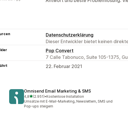
Antwort und beste Problemlösung. Vi
urcen
Datenschutzerklärung
Dieser Entwickler bietet keinen direk
kler
Pop Convert
7 Calle Tabonuco, Suite 105-1375, G
ührt
22. Februar 2021
Omnisend Email Marketing & SMS
von 5 Sternen
4,8
(2.951)
•
Kostenlose Installation
2951 Rezensionen insgesamt
Umsätze mit E-Mail-Marketing, Newslettern, SMS und
Pop-ups steigern