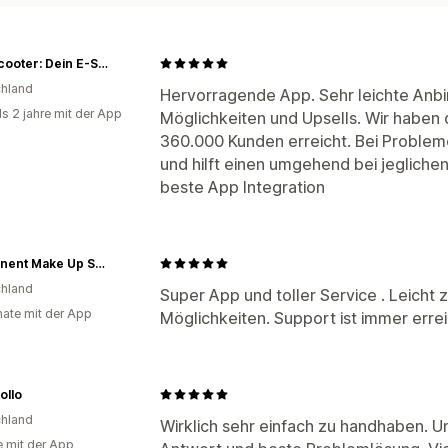
YourScooter: Dein E-Scooter Zubehör & Ersatzteile Shop
hland
Hervorragende App. Sehr leichte Anbi
ls 2 jahre mit der App
Möglichkeiten und Upsells. Wir haben 
360.000 Kunden erreicht. Bei Probleme
und hilft einen umgehend bei jegliche
beste App Integration
Permanent Make Up Schulungen
hland
Super App und toller Service . Leicht 
ate mit der App
Möglichkeiten. Support ist immer errei
ollo
hland
Wirklich sehr einfach zu handhaben. Un
e mit der App