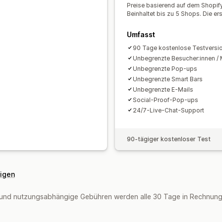
Editor-Tool
Vorlagen
KI-Generierun
Preise basierend auf dem Shopify
Beinhaltet bis zu 5 Shops. Die e
Individueller Code
Benutzerdefiniert
E-Mail-Domains
Einholung von Einwil
Umfasst
Trigger und Regeln
Automatisierung
90 Tage kostenlose Testversi
Segmentierung
Tagging
Tracking
B
Unbegrenzte Besucher:innen /
A/B-Tests
APIs und Webhooks
Unbegrenzte Pop-ups
Unbegrenzte Smart Bars
Unbegrenzte E-Mails
Social-Proof-Pop-ups
24/7-Live-Chat-Support
90-tägiger kostenloser Test
eigen
und nutzungsabhängige Gebühren werden alle 30 Tage in Rechnung g