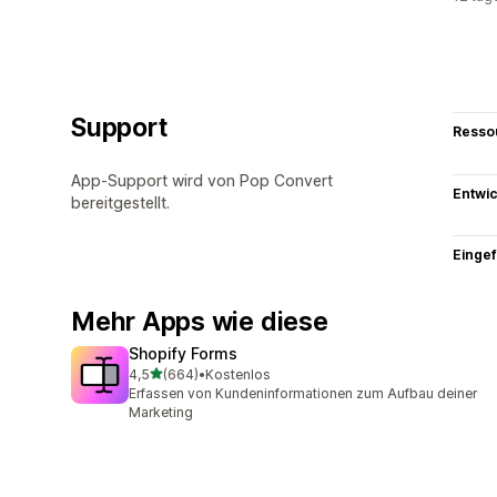
Support
Resso
App-Support wird von Pop Convert
Entwic
bereitgestellt.
Eingef
Mehr Apps wie diese
Shopify Forms
von 5 Sternen
4,5
(664)
•
Kostenlos
664 Rezensionen insgesamt
Erfassen von Kundeninformationen zum Aufbau deiner
Marketing