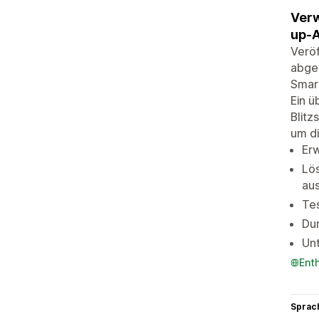
Verw
up-
Verö
abge
Smart
Ein ü
Blitz
um di
Erw
Lös
au
Te
Dur
Unt
Ent
Sprac