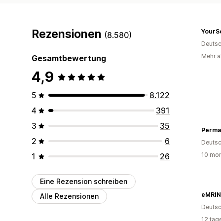
Rezensionen
(8.580)
Deutsc
Mehr a
Gesamtbewertung
4,9
5
8.122
4
391
3
35
2
6
Deutsc
10 mon
1
26
Eine Rezension schreiben
eMRIN
Alle Rezensionen
Deutsc
12 tag