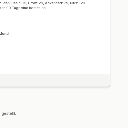
g
Übersetzung
Lokalisierung
-Plan. Basic: 15, Grow: 29, Advanced: 79, Plus: 129.
rsten 90 Tage sind kostenlos
e Schriftarten
Import und Export
ligungen
E-Mail-Erfassungsliste
en
Targeting
Geolokalisierung
on
erichterstattung
Analysen
 Monat
estellt.