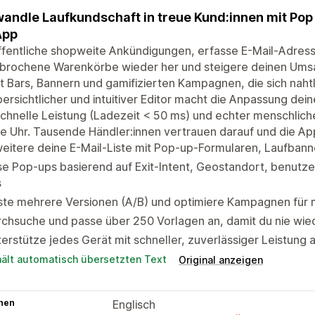
andle Laufkundschaft in treue Kund:innen mit Pop 
App
ffentliche shopweite Ankündigungen, erfasse E-Mail-Adres
brochene Warenkörbe wieder her und steigere deinen Ums
 Bars, Bannern und gamifizierten Kampagnen, die sich naht
bersichtlicher und intuitiver Editor macht die Anpassung dei
schnelle Leistung (Ladezeit < 50 ms) und echter menschliche
e Uhr. Tausende Händler:innen vertrauen darauf und die App i
eitere deine E-Mail-Liste mit Pop-up-Formularen, Laufban
e Pop-ups basierend auf Exit-Intent, Geostandort, benutz
s
ste mehrere Versionen (A/B) und optimiere Kampagnen fü
chsuche und passe über 250 Vorlagen an, damit du nie wie
erstütze jedes Gerät mit schneller, zuverlässiger Leistung 
hält automatisch übersetzten Text
Original anzeigen
hen
Englisch