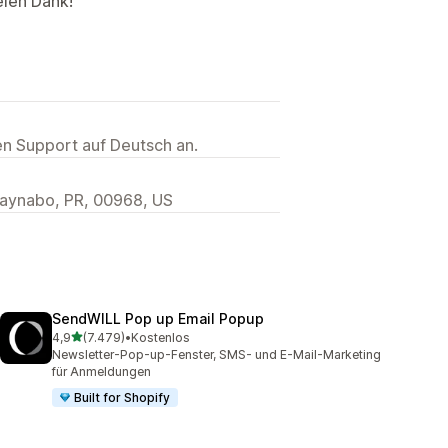
elen Dank!
ten Support auf Deutsch an.
uaynabo, PR, 00968, US
SendWILL Pop up Email Popup
von 5 Sternen
4,9
(7.479)
•
Kostenlos
7479 Rezensionen insgesamt
Newsletter-Pop-up-Fenster, SMS- und E-Mail-Marketing
für Anmeldungen
Built for Shopify