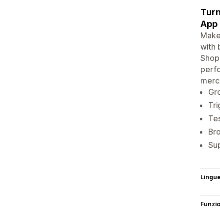
Turn
App
Make
with 
Shopi
perfo
merch
Gro
Tri
Tes
Bro
Sup
Lingu
Funzi