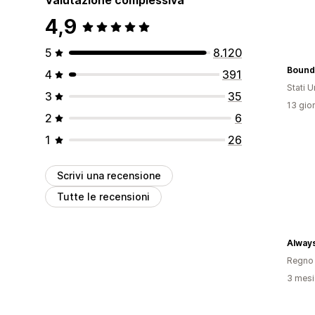
4,9
5
8.120
Bound
4
391
Stati Un
3
35
13 gior
2
6
1
26
Scrivi una recensione
Tutte le recensioni
Regno 
3 mesi 