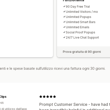
Elenco di acquisizione via email
Trig
90 Day Free Trial
Targeting
Geolocalizzazione
Segme
Unlimited Visitors / mo
Monitoraggio
Reportistica
Analisi
T
Unlimited Popups
Unlimited Smart Bars
Unlimited Emails
Social Proof Popups
24/7 Live Chat Support
Prova gratuita di 90 giorni
nti e le spese basate sull’utilizzo ricevi una fattura ogni 30 giorni.
lips
iti
Prompt Customer Service - have had 
 di utilizzo dell’app
been incredibly helpful in additional 