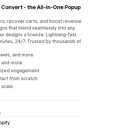
Convert - the All-in-One Popup
s, recover carts, and boost revenue
gns that blend seamlessly into any
ur designs a breeze. Lightning-fast
nutes, 24/7. Trusted by thousands of
wheels, and more
, and more
imized engagement
art from scratch
 scale
o
opify