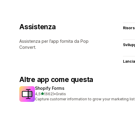
Assistenza
Risor
Assistenza per l’app fornita da Pop
Svilup
Convert.
Lancia
Altre app come questa
Shopify Forms
stelle su 5
4,5
(662)
•
Gratis
662 recensioni totali
Capture customer information to grow your marketing list