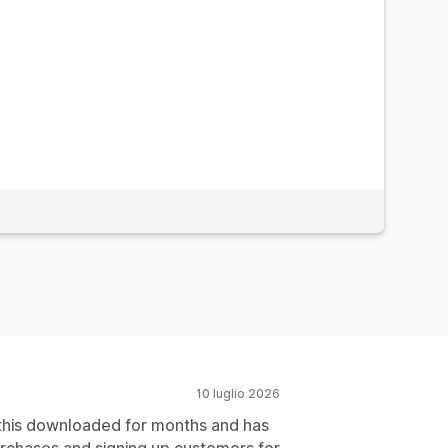
ger e regole
Automazioni
ntazione
Aggiunta di tag
est A/B
API e webhook
10 luglio 2026
this downloaded for months and has
purchases and signing up customers for