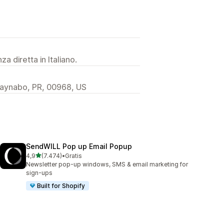
a diretta in Italiano.
uaynabo, PR, 00968, US
SendWILL Pop up Email Popup
stelle su 5
4,9
(7.474)
•
Gratis
7474 recensioni totali
Newsletter pop-up windows, SMS & email marketing for
sign-ups
Built for Shopify