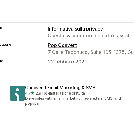
se
Informativa sulla privacy
Questo sviluppatore non offre assistenz
patore
Pop Convert
7 Calle Tabonuco, Suite 105-1375, G
ta
22 febbraio 2021
Omnisend Email Marketing & SMS
stelle su 5
4,7
(2.946)
•
Installazione gratuita
2946 recensioni totali
Drive sales with email marketing, newsletters, SMS, and
popups