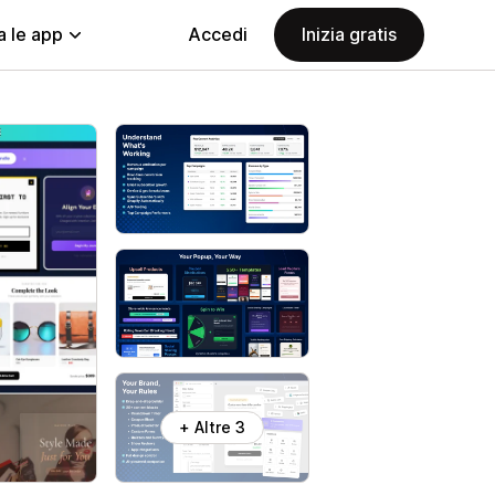
a le app
Accedi
Inizia gratis
+ Altre 3