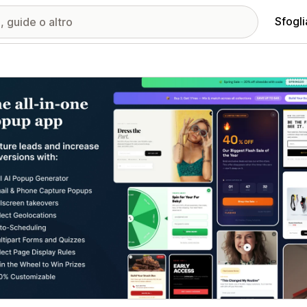
Sfogli
ria immagini in evidenza