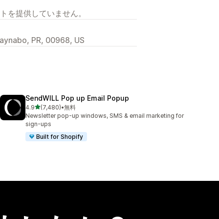
トを提供していません。
uaynabo, PR, 00968, US
SendWILL Pop up Email Popup
5つ星中
4.9
(7,480)
•
無料
合計レビュー数：7480件
Newsletter pop-up windows, SMS & email marketing for
sign-ups
Built for Shopify