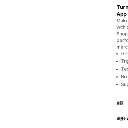
Turn
App
Make
with 
Shopi
perfo
merch
Gro
Tri
Tes
Bro
Sup
言語
連携対