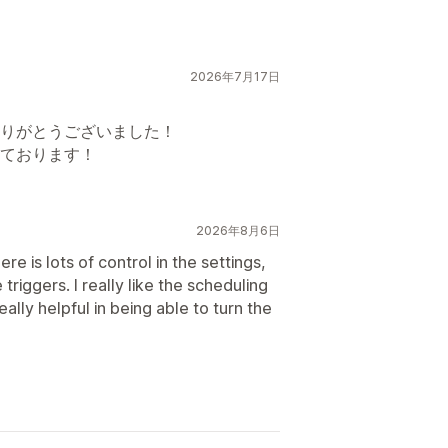
2026年7月17日
りがとうございました！
ております！
2026年8月6日
re is lots of control in the settings,
 triggers. I really like the scheduling
lly helpful in being able to turn the