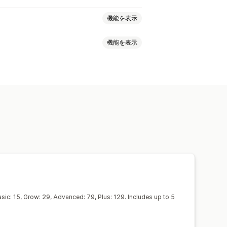
機能を表示
機能を表示
出口意図
ディスカウント
ー
フォーム
バナー
お知らせ
ポップアップ
フォーム
プ
カスタムポップアップ
プセルメール
クロスセルメール
出口意図
カゴ落ち
カゴ落ちの表示
ード
カスタムフォント
翻訳
ル
値下げ通知メール
スト
SMSの収集リスト
キャンペーン
ドリップキャンペーン
ターゲティング
ジオロケーション
ト
分析
A/Bテスト
追跡
ローカライズ
カスタムコード
ポート
メールドメイン
同意収集
sic: 15, Grow: 29, Advanced: 79, Plus: 129. Includes up to 5
とルール
オートメーション
グメンテーション
タグ付け
追跡