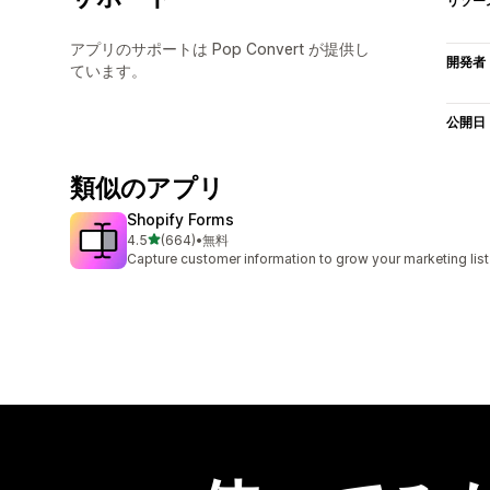
リソー
アプリのサポートは Pop Convert が提供し
開発者
ています。
公開日
類似のアプリ
Shopify Forms
5つ星中
4.5
(664)
•
無料
合計レビュー数：664件
Capture customer information to grow your marketing list