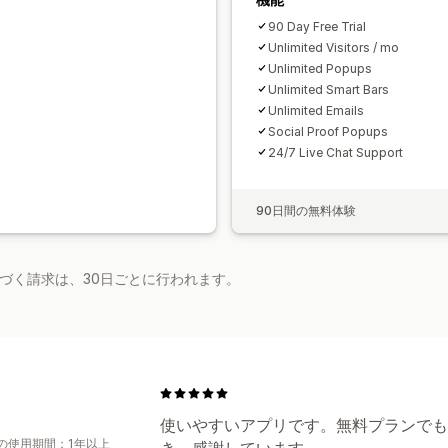
レポート
分析
A/Bテスト
APIとWebh
90 Day Free Trial
Unlimited Visitors / mo
Unlimited Popups
Unlimited Smart Bars
Unlimited Emails
Social Proof Popups
24/7 Live Chat Support
90日間の無料体験
基づく請求は、30日ごとに行われます。
使いやすいアプリです。無料プランでも
の使用期間：1年以上
き、感謝しています。