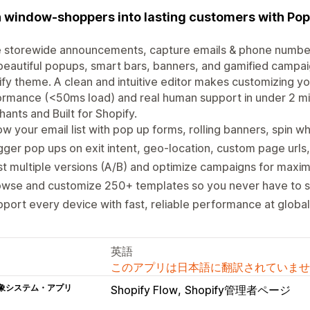
 window-shoppers into lasting customers with Pop 
 storewide announcements, capture emails & phone number
beautiful popups, smart bars, banners, and gamified campai
fy theme. A clean and intuitive editor makes customizing yo
rmance (<50ms load) and real human support in under 2 mi
ants and Built for Shopify.
w your email list with pop up forms, rolling banners, spin 
gger pop ups on exit intent, geo-location, custom page urls
t multiple versions (A/B) and optimize campaigns for max
wse and customize 250+ templates so you never have to st
port every device with fast, reliable performance at global
英語
このアプリは日本語に翻訳されていませ
象システム・アプリ
Shopify Flow
Shopify管理者ページ