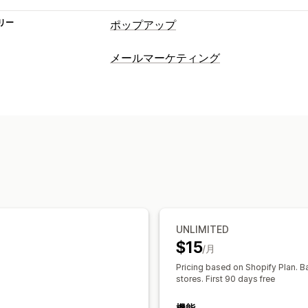
リー
ポップアップ
ポップアップ種類
メールマーケティング
メールポップアップ
SMSポップアップ
キャンペーンタイプ
カウントダウンタイマー
ニュースレタ
メールキャンペーン
ニュースレター
同意ポップアップ
レビューポップアッ
ディスカウント
プロモーション
アッ
ポップアップ管理
カートメール
チェックアウトメール
編集ツール
テンプレート
カスタムコ
ウェルカムメール
フォローアップメー
ローカライズ
メールアドレスの収集リ
再入荷通知メール
ウィンバックメール
トリガーとルール
オートメーション
カスタムキャンペーン
セグメンテーション
タグ付け
レポー
キャンペーン管理
UNLIMITED
APIとWebhook
$15
編集ツール
テンプレート
AI生成
翻訳
/月
カスタムフォント
インポートとエクス
Pricing based on Shopify Plan. Ba
stores. First 90 days free
メールアドレスの収集リスト
トリガー
ターゲティング
ジオロケーション
セ
機能