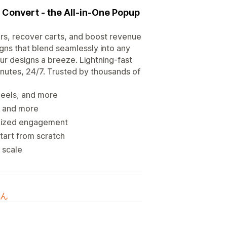
Convert - the All-in-One Popup
s, recover carts, and boost revenue
gns that blend seamlessly into any
ur designs a breeze. Lightning-fast
nutes, 24/7. Trusted by thousands of
wheels, and more
, and more
imized engagement
art from scratch
 scale
ん