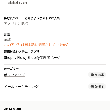
global scale
あなたのストアと同じようなストアに人気
アメリカに拠点
言語
英語
このアプリは日本語に翻訳されていません
連携対象システム・アプリ
Shopify Flow
Shopify管理者ページ
カテゴリー
ポップアップ
機能を表示
ポップアップ種類
メールマーケティング
機能を表示
メールポップアップ
SMSポップアップ
出口意図
キャンペーンタイプ
ディスカウント
カウントダウンタイマー
ニュースレター
メールキャンペーン
ニュースレター
ポップアップ
フォーム
フォーム
バナー
お知らせ
同意ポップアップ
価格設定