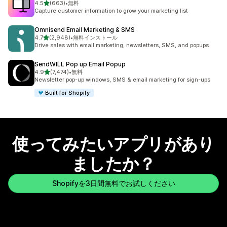
5つ星中
4.5
(663)
•
無料
合計レビュー数：663件
Capture customer information to grow your marketing list
Omnisend Email Marketing & SMS
5つ星中
4.7
(2,948)
•
無料インストール
合計レビュー数：2948件
Drive sales with email marketing, newsletters, SMS, and popups
SendWILL Pop up Email Popup
5つ星中
4.9
(7,474)
•
無料
合計レビュー数：7474件
Newsletter pop-up windows, SMS & email marketing for sign-ups
Built for Shopify
使ってみたいアプリがあり
ましたか？
Shopifyを3日間無料でお試しください