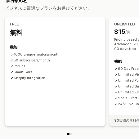
ディスカウント
プロモーション
アップセルメール
レビューポップアップ
カスタムポップアップ
ビジネスに最適なプランをお選びください。
クロスセルメール
カートメール
チェックアウトメール
ポップアップ管理
出口意図
カゴ落ち
カゴ落ちの表示
ウェルカムメール
編集ツール
テンプレート
カスタムコード
カスタムフォント
FREE
UNLIMITED
フォローアップメール
値下げ通知メール
再入荷通知メール
翻訳
ローカライズ
メールアドレスの収集リスト
$15
無料
/月
ウィンバックメール
ドリップキャンペーン
SMSの収集リスト
キャンペーン
トリガーとルール
Pricing based 
カスタムキャンペーン
Advanced: 79, P
オートメーション
ターゲティング
ジオロケーション
機能
90 days free
キャンペーン管理
セグメンテーション
タグ付け
レポート
分析
A/Bテスト
追跡
1000 unique visitors/month
編集ツール
50 subscribers/month
テンプレート
AI生成
翻訳
ローカライズ
機能
APIとWebhook
Popups
カスタムコード
カスタムフォント
インポートとエクスポート
90 Day Free 
Smart Bars
Unlimited Vis
メールドメイン
同意収集
メールアドレスの収集リスト
Shopify Integration
Unlimited P
トリガーとルール
オートメーション
ターゲティング
Unlimited S
Unlimited Em
ジオロケーション
セグメンテーション
タグ付け
追跡
Social Proof
レポート
分析
A/Bテスト
APIとWebhook
24/7 Live Ch
90日間の無料