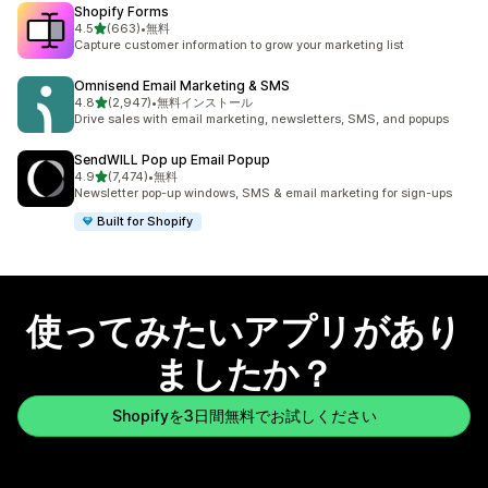
Shopify Forms
5つ星中
4.5
(663)
•
無料
合計レビュー数：663件
Capture customer information to grow your marketing list
Omnisend Email Marketing & SMS
5つ星中
4.8
(2,947)
•
無料インストール
合計レビュー数：2947件
Drive sales with email marketing, newsletters, SMS, and popups
SendWILL Pop up Email Popup
5つ星中
4.9
(7,474)
•
無料
合計レビュー数：7474件
Newsletter pop-up windows, SMS & email marketing for sign-ups
Built for Shopify
使ってみたいアプリがあり
ましたか？
Shopifyを3日間無料でお試しください