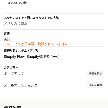
global scale
あなたのストアと同じようなストアに人気
アメリカに拠点
言語
英語
このアプリは日本語に翻訳されていません
連携対象システム・アプリ
Shopify Flow
Shopify管理者ページ
カテゴリー
ポップアップ
機能を表示
ポップアップ種類
メールマーケティング
機能を表示
メールポップアップ
SMSポップアップ
出口意図
キャンペーンタイプ
ディスカウント
カウントダウンタイマー
ニュースレター
メールキャンペーン
ニュースレター
ポップアップ
フォーム
フォーム
バナー
お知らせ
同意ポップアップ
価格設定