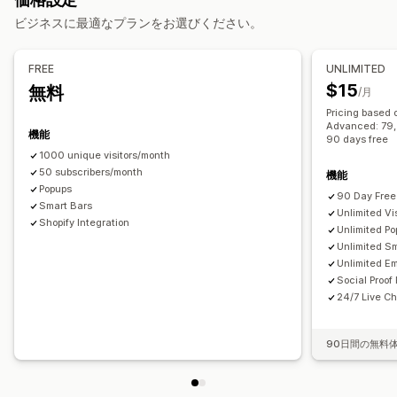
ディスカウント
プロモーション
アップセルメール
レビューポップアップ
カスタムポップアップ
ビジネスに最適なプランをお選びください。
クロスセルメール
カートメール
チェックアウトメール
ポップアップ管理
出口意図
カゴ落ち
カゴ落ちの表示
ウェルカムメール
編集ツール
テンプレート
カスタムコード
カスタムフォント
FREE
UNLIMITED
フォローアップメール
値下げ通知メール
再入荷通知メール
翻訳
ローカライズ
メールアドレスの収集リスト
$15
無料
/月
ウィンバックメール
ドリップキャンペーン
SMSの収集リスト
キャンペーン
トリガーとルール
Pricing based 
カスタムキャンペーン
Advanced: 79, P
オートメーション
ターゲティング
ジオロケーション
機能
90 days free
キャンペーン管理
セグメンテーション
タグ付け
レポート
分析
A/Bテスト
追跡
1000 unique visitors/month
編集ツール
50 subscribers/month
テンプレート
AI生成
翻訳
ローカライズ
機能
APIとWebhook
Popups
カスタムコード
カスタムフォント
インポートとエクスポート
90 Day Free 
Smart Bars
Unlimited Vis
メールドメイン
同意収集
メールアドレスの収集リスト
Shopify Integration
Unlimited P
トリガーとルール
オートメーション
ターゲティング
Unlimited S
Unlimited Em
ジオロケーション
セグメンテーション
タグ付け
追跡
Social Proof
レポート
分析
A/Bテスト
APIとWebhook
24/7 Live Ch
90日間の無料