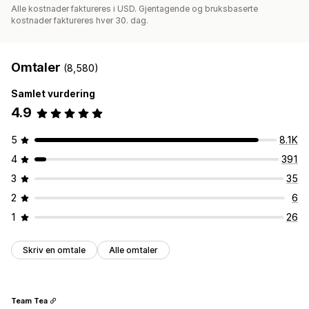
API-er og webhooker
Alle kostnader faktureres i USD. Gjentagende og bruksbaserte
kostnader faktureres hver 30. dag.
Omtaler
(8,580)
Samlet vurdering
4.9
5
8.1K
4
391
3
35
2
6
1
26
Skriv en omtale
Alle omtaler
Team Tea