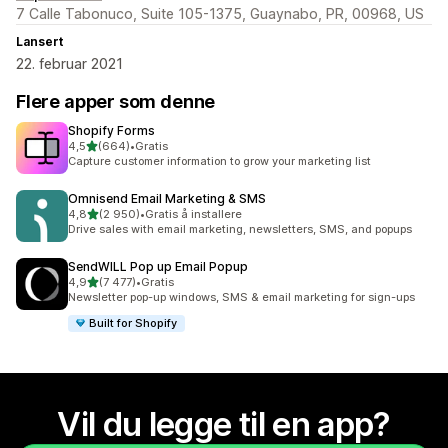
7 Calle Tabonuco, Suite 105-1375, Guaynabo, PR, 00968, US
Lansert
22. februar 2021
Flere apper som denne
Shopify Forms
av 5 stjerner
4,5
(664)
•
Gratis
Totalt 664 omtaler
Capture customer information to grow your marketing list
Omnisend Email Marketing & SMS
av 5 stjerner
4,8
(2 950)
•
Gratis å installere
Totalt 2950 omtaler
Drive sales with email marketing, newsletters, SMS, and popups
SendWILL Pop up Email Popup
av 5 stjerner
4,9
(7 477)
•
Gratis
Totalt 7477 omtaler
Newsletter pop-up windows, SMS & email marketing for sign-ups
Built for Shopify
Vil du legge til en app?