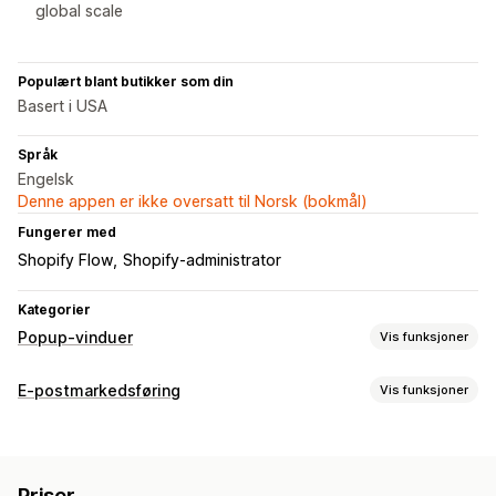
global scale
Populært blant butikker som din
Basert i USA
Språk
Engelsk
Denne appen er ikke oversatt til Norsk (bokmål)
Fungerer med
Shopify Flow
Shopify-administrator
Kategorier
Popup-vinduer
Vis funksjoner
Popup-typer
E-postmarkedsføring
Vis funksjoner
Popup-vinduer for e-post
Popup-vinduer for SMS
Kampanjetyper
Utgangsintensjon
Rabatter
Nedtellingstimer
Nyhetsbrev
E-postkampanjer
Nyhetsbrev
Popup-vinduer
Skjemaer
Skjemaer
Bannere
Kunngjøringer
Priser