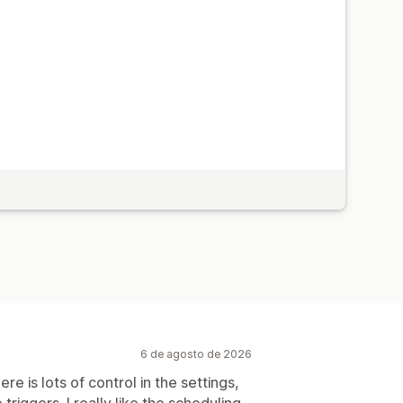
res e regras
Automatizações
gmentação
Etiquetagem
Rastreio
A/B
API e webhooks
6 de agosto de 2026
re is lots of control in the settings,
 triggers. I really like the scheduling