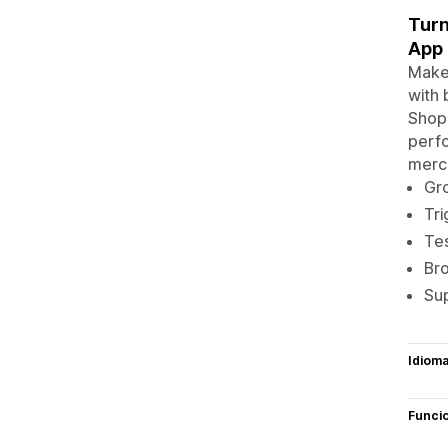
Turn
App
Make
with 
Shopi
perfo
merch
Gro
Tri
Tes
Bro
Sup
Idiom
Funci