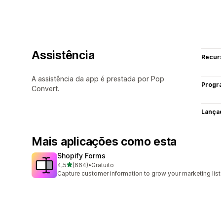
Assistência
Recur
A assistência da app é prestada por Pop
Progr
Convert.
Lança
Mais aplicações como esta
Shopify Forms
de 5 estrelas
4,5
(664)
•
Gratuito
664 total de avaliações
Capture customer information to grow your marketing list