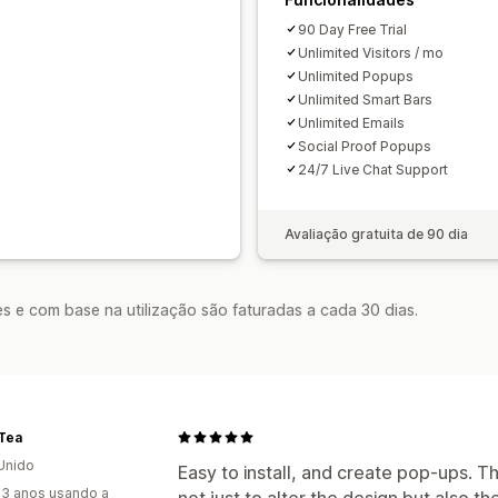
Lista de captura de e-mails
Acionado
90 Day Free Trial
Direcionamento
Geolocalização
Se
Unlimited Visitors / mo
Relatórios
Análise de dados
Testes 
Unlimited Popups
Unlimited Smart Bars
Unlimited Emails
Social Proof Popups
24/7 Live Chat Support
Avaliação gratuita de 90 dia
s e com base na utilização são faturadas a cada 30 dias.
Tea
Unido
Easy to install, and create pop-ups. The
3 anos usando a
not just to alter the design but also the