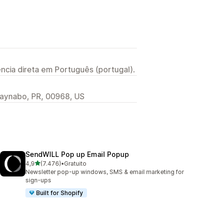
ncia direta em Português (portugal).
uaynabo, PR, 00968, US
SendWILL Pop up Email Popup
de 5 estrelas
4,9
(7.476)
•
Gratuito
7476 total de avaliações
Newsletter pop-up windows, SMS & email marketing for
sign-ups
Built for Shopify