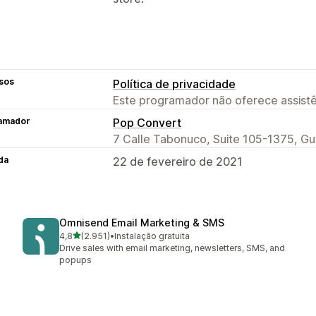
sos
Política de privacidade
Este programador não oferece assistê
amador
Pop Convert
7 Calle Tabonuco, Suite 105-1375, G
da
22 de fevereiro de 2021
Omnisend Email Marketing & SMS
de 5 estrelas
4,8
(2.951)
•
Instalação gratuita
2951 total de avaliações
Drive sales with email marketing, newsletters, SMS, and
popups