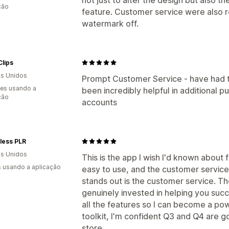
ção
feature. Customer service were also rea
watermark off.
lips
s Unidos
Prompt Customer Service - have had 
es usando a
been incredibly helpful in additional 
ção
accounts
less PLR
s Unidos
This is the app I wish I'd known about f
s usando a aplicação
easy to use, and the customer service 
stands out is the customer service. Th
genuinely invested in helping you succ
all the features so I can become a po
toolkit, I'm confident Q3 and Q4 are 
store.