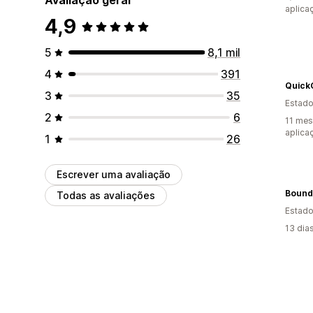
aplica
4,9
5
8,1 mil
4
391
QuickC
3
35
Estado
2
6
11 mes
aplica
1
26
Escrever uma avaliação
Bound
Todas as avaliações
Estado
13 dia