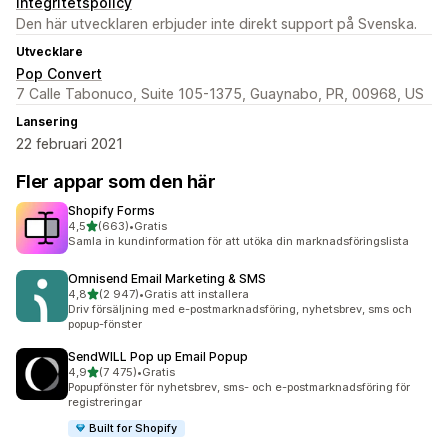
Integritetspolicy
Den här utvecklaren erbjuder inte direkt support på Svenska.
Utvecklare
Pop Convert
7 Calle Tabonuco, Suite 105-1375, Guaynabo, PR, 00968, US
Lansering
22 februari 2021
Fler appar som den här
Shopify Forms
av 5 stjärnor
4,5
(663)
•
Gratis
663 recensioner totalt
Samla in kundinformation för att utöka din marknadsföringslista
Omnisend Email Marketing & SMS
av 5 stjärnor
4,8
(2 947)
•
Gratis att installera
2947 recensioner totalt
Driv försäljning med e-postmarknadsföring, nyhetsbrev, sms och
popup-fönster
SendWILL Pop up Email Popup
av 5 stjärnor
4,9
(7 475)
•
Gratis
7475 recensioner totalt
Popupfönster för nyhetsbrev, sms- och e-postmarknadsföring för
registreringar
Built for Shopify