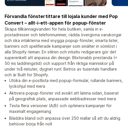
Förvandla fönstertittare till lojala kunder med Pop
Convert – allt-i-ett-appen för popup-fönster
Skapa tillkännagivanden för hela butiken, samla in e-
postadresser och telefonnummer, rädda övergivna varukorgar
och öka intäkterna med snygga popup-fönster, smarta lister,
banners och spelifierade kampanjer som smälter in sömlöst i
alla Shopify-teman. En stilren och intuitiv redigerare gör det
superenkelt att anpassa din design. Blixtsnabb prestanda (<
50 ms laddningstid) och support från riktiga människor på
under två minuter, dygnet runt. Betros av tusentals handlare
och är Built for Shopify.
Utöka din e-postlista med popup-formulär, rullande banners,
lyckohjul med mera
Aktivera popup-fönster vid avsikt att lämna sidan, baserat
på geografisk plats, anpassade webbadresser med mera
Testa flera versioner (A/B) och optimera kampanjer för
maximalt engagemang
Bläddra bland och anpassa över 250 mallar så att du aldrig
behöver börja från noll