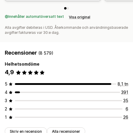
API:er och webhooks
Innehåller automatöversatt text
Visa original
Alla avgifter debiteras i USD. Återkommande och användningsbaserade
avgifter faktureras var 30:e dag.
Recensioner
(8 579)
Helhetsomdöme
4,9
5
8,1 tn
4
391
3
35
2
6
1
26
Skriv en recension
Alla recensioner