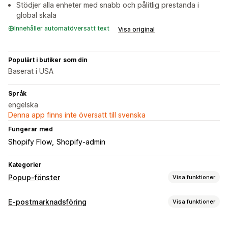
Stödjer alla enheter med snabb och pålitlig prestanda i
global skala
Innehåller automatöversatt text
Visa original
Populärt i butiker som din
Baserat i USA
Språk
engelska
Denna app finns inte översatt till svenska
Fungerar med
Shopify Flow
Shopify-admin
Kategorier
Popup-fönster
Visa funktioner
Popup-typer
E-postmarknadsföring
Visa funktioner
Popup-fönster för e-postadresser
Popup-fönster för sms
Kampanjtyper
Exit intent-meddelande
Rabatter
Nedräkningstimer