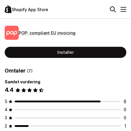
Shopify App Store
POP: compliant EU invoicing
Installer
Omtaler
(7)
Samlet vurdering
4.4
5
6
4
0
3
0
2
1