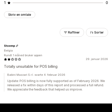
1
0
Skriv en omtale
Raffiner
Sorter
Stoemp
Belgia
Rundt 1 måned bruker appen
29. januar 2026
Totally unsuitable for POS billing
Babini Mazzari S.r.l. svarte 4. februar 2026
Update: POS billing is now fully supported as of February 2026. We
released a fix within days of this report and processed a full refund.
We appreciate the feedback that helped us improve.