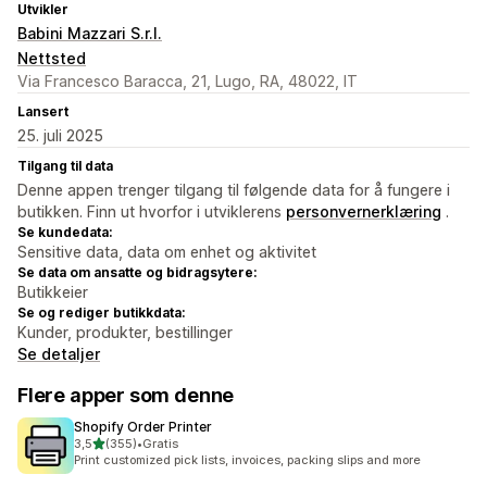
Utvikler
Babini Mazzari S.r.l.
Nettsted
Via Francesco Baracca, 21, Lugo, RA, 48022, IT
Lansert
25. juli 2025
Tilgang til data
Denne appen trenger tilgang til følgende data for å fungere i
butikken. Finn ut hvorfor i utviklerens
personvernerklæring
.
Se kundedata:
Sensitive data, data om enhet og aktivitet
Se data om ansatte og bidragsytere:
Butikkeier
Se og rediger butikkdata:
Kunder, produkter, bestillinger
Se detaljer
Flere apper som denne
Shopify Order Printer
av 5 stjerner
3,5
(355)
•
Gratis
Totalt 355 omtaler
Print customized pick lists, invoices, packing slips and more