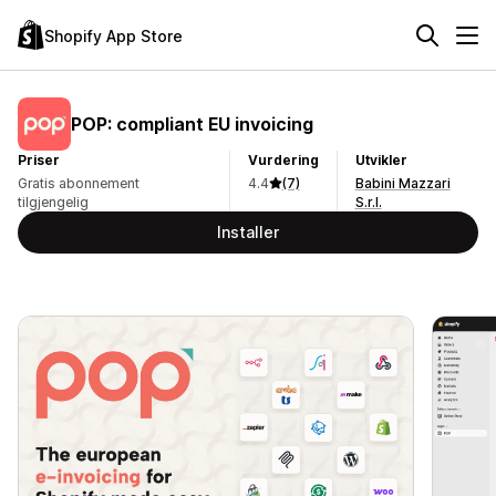
Shopify App Store
POP: compliant EU invoicing
Priser
Vurdering
Utvikler
Gratis abonnement
4.4
(7)
Babini Mazzari
tilgjengelig
S.r.l.
Installer