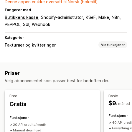
Denne appen er ikke oversatt til Norsk (bokmål)
Fungerer med
Butikkens kasse
Shopify-administrator
KSeF
Make
N8n
PEPPOL
SdI
Webhook
Kategorier
Fakturaer og kvitteringer
Vis funksjoner
Dokumenttyper
Fakturaer
Kvitteringer
Kredittnotaer
Priser
Filadministrasjon
Velg abonnementet som passer best for bedriften din.
PDF-generering
Trykk og eksporter
Sekvensiell nummerering
Free
Basic
$9
Gratis
/ måned
Funksjoner
Funksjoner
40 API cred
20 API credits/month
Everything i
Manual download