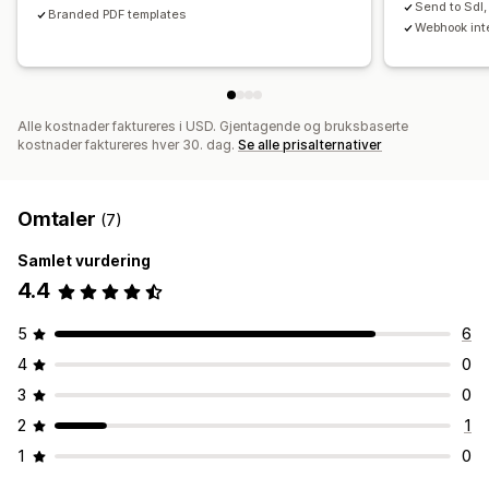
Send to SdI
Branded PDF templates
Webhook int
Alle kostnader faktureres i USD. Gjentagende og bruksbaserte
kostnader faktureres hver 30. dag.
Se alle prisalternativer
Omtaler
(7)
Samlet vurdering
4.4
5
6
4
0
3
0
2
1
1
0