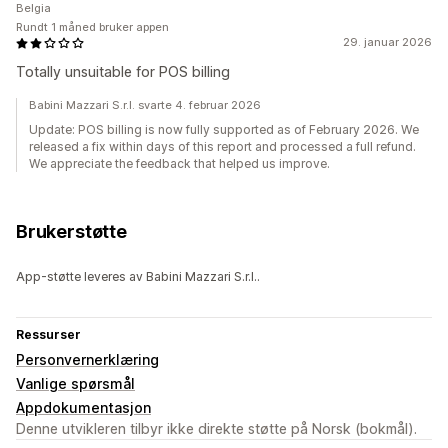
Belgia
Rundt 1 måned bruker appen
29. januar 2026
Totally unsuitable for POS billing
Babini Mazzari S.r.l. svarte 4. februar 2026
Update: POS billing is now fully supported as of February 2026. We
released a fix within days of this report and processed a full refund.
We appreciate the feedback that helped us improve.
Brukerstøtte
App-støtte leveres av Babini Mazzari S.r.l..
Ressurser
Personvernerklæring
Vanlige spørsmål
Appdokumentasjon
Denne utvikleren tilbyr ikke direkte støtte på Norsk (bokmål).