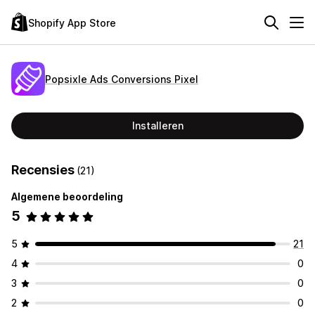
Shopify App Store
Popsixle Ads Conversions Pixel
Installeren
Recensies
(21)
Algemene beoordeling
5
5
21
4
0
3
0
2
0