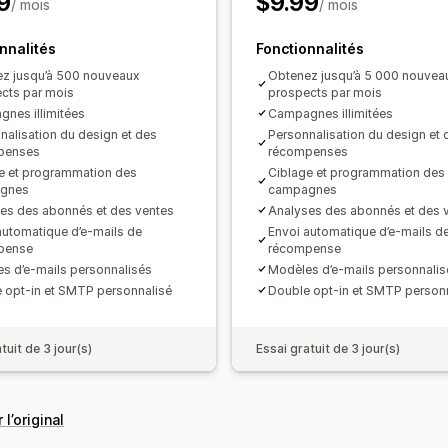
9
$9.99
/ mois
/ mois
nnalités
Fonctionnalités
z jusqu’à 500 nouveaux
Obtenez jusqu’à 5 000 nouvea
cts par mois
prospects par mois
nes illimitées
Campagnes illimitées
nalisation du design et des
Personnalisation du design et 
penses
récompenses
e et programmation des
Ciblage et programmation des
gnes
campagnes
es des abonnés et des ventes
Analyses des abonnés et des 
automatique d’e-mails de
Envoi automatique d’e-mails d
pense
récompense
s d’e-mails personnalisés
Modèles d’e-mails personnalis
 opt-in et SMTP personnalisé
Double opt-in et SMTP person
tuit de 3 jour(s)
Essai gratuit de 3 jour(s)
 l’original