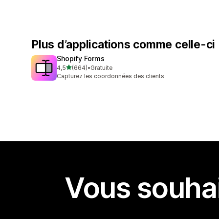
Plus d’applications comme celle-ci
Shopify Forms
étoile(s) sur 5
4,5
(664)
•
Gratuite
664 avis au total
Capturez les coordonnées des clients
Vous souhai