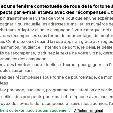
ez une fenêtre contextuelle de roue de la fortune
pects par e-mail et SMS avec des récompenses « t
in transforme les visites de votre boutique en une expérien
gagner » qui recueille les adresses e-mail et les numéros
cheteurs. Adaptez chaque campagne à votre marque, définis
z des récompenses sous forme de pourcentage, de montant 
u. Contrôlez où et quand la roue apparaît grâce aux règles
ammation, l’audience, l’intention de sortie, le délai, le déf
ls de récompense, traduisez le texte de votre vitrine, gére
ormances des campagnes.
ez des fenêtres contextuelles « tourner pour gagner » à l
dèles saisonniers
rez des récompenses sous forme de pourcentage, de montant
deau
lez par page, audience, programmation, intention de sortie,
ueillez des prospects par e-mail et téléphone avec conse
oyez des e-mails de récompense et suivez les abonnés, l’
tient du texte traduit automatiquement
Afficher l’original