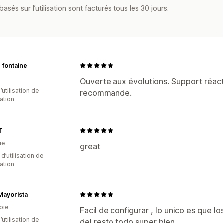
asés sur l’utilisation sont facturés tous les 30 jours.
 fontaine
Ouverte aux évolutions. Support réactif
d’utilisation de
recommande.
cation
T
ue
great
 d’utilisation de
cation
Mayorista
bie
Facil de configurar , lo unico es que l
d’utilisation de
del resto todo super bien.