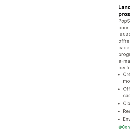
Lanc
pros
PopSp
pour 
les a
offre
cadea
progr
e-mai
perf
Cré
mo
Off
ca
Cib
Rec
Env
Con