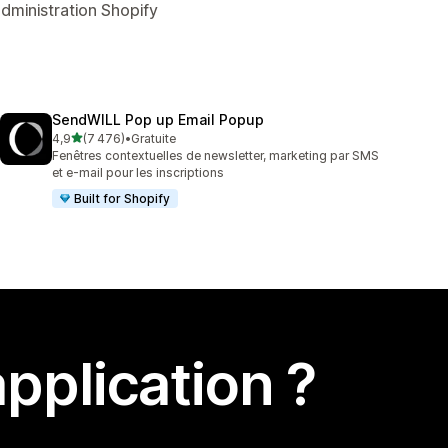
dministration Shopify
SendWILL Pop up Email Popup
étoile(s) sur 5
4,9
(7 476)
•
Gratuite
7476 avis au total
Fenêtres contextuelles de newsletter, marketing par SMS
et e-mail pour les inscriptions
Built for Shopify
pplication ?