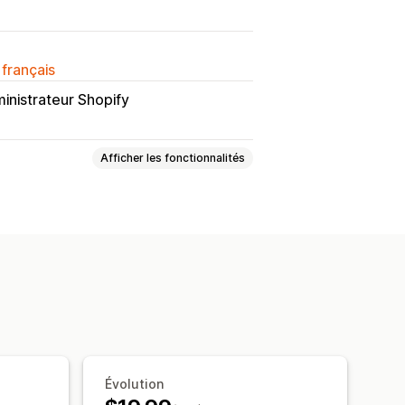
 français
inistrateur Shopify
Afficher les fonctionnalités
Intention de sortie
Réductions
lecte d’adresses e-mail
Campagnes
lyses de données
Test A/B
Évolution