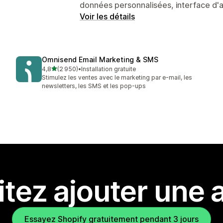
données personnalisées, interface d'a
Voir les détails
Omnisend Email Marketing & SMS
étoile(s) sur 5
4,8
(2 950)
•
Installation gratuite
2950 avis au total
Stimulez les ventes avec le marketing par e-mail, les
newsletters, les SMS et les pop-ups
tez ajouter une a
Essayez Shopify gratuitement pendant 3 jours