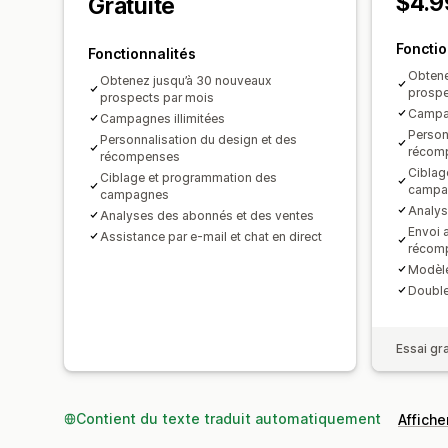
$4.9
Gratuite
Fonctio
Fonctionnalités
Obtene
Obtenez jusqu’à 30 nouveaux
prospe
prospects par mois
Campag
Campagnes illimitées
Person
Personnalisation du design et des
récom
récompenses
Ciblag
Ciblage et programmation des
campa
campagnes
Analys
Analyses des abonnés et des ventes
Envoi 
Assistance par e-mail et chat en direct
récom
Modèle
Double
Essai gra
Contient du texte traduit automatiquement
Afficher