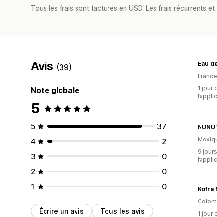
Tous les frais sont facturés en USD. Les frais récurrents et b
Avis
Eau de
(39)
France
1 jour 
Note globale
l’appli
5
5
37
NUNU
Mexiq
4
2
9 jours
3
0
l’appli
2
0
1
0
Kofra 
Colom
Écrire un avis
Tous les avis
1 jour 