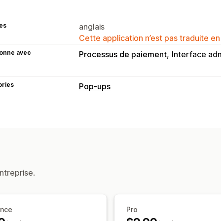
es
anglais
Cette application n’est pas traduite en
ionne avec
Processus de paiement
Interface adm
ories
Pop-ups
Types de pop-up
Pop-ups d’e-mails
Pop-ups de SMS
Roue de la Fortune
Gestion des pop-ups
Outil d’édition
Modèles
Liste de col
ntreprise.
Déclencheurs et règles
Ciblage
Ana
ance
Pro