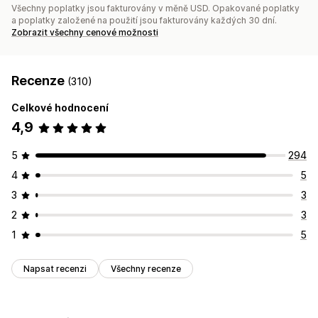
Všechny poplatky jsou fakturovány v měně USD. Opakované poplatky
Geolokace
Segmentace
Označování štítky
Vykazování
a poplatky založené na použití jsou fakturovány každých 30 dní.
Analytika
A/​B testování
Sledování
Zobrazit všechny cenové možnosti
Rozhraní API a webhooky
Recenze
(310)
Celkové hodnocení
4,9
5
294
4
5
3
3
2
3
1
5
Napsat recenzi
Všechny recenze