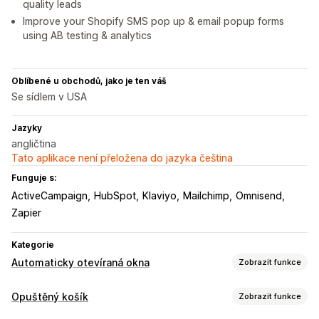
quality leads
Improve your Shopify SMS pop up & email popup forms
using AB testing & analytics
Oblíbené u obchodů, jako je ten váš
Se sídlem v USA
Jazyky
angličtina
Tato aplikace není přeložena do jazyka čeština
Funguje s:
ActiveCampaign
HubSpot
Klaviyo
Mailchimp
Omnisend
Zapier
Kategorie
Automaticky otevíraná okna
Zobrazit funkce
Typy automaticky otevíraných oken
Opuštěný košík
Zobrazit funkce
Automaticky otevíraná okna pro prodej