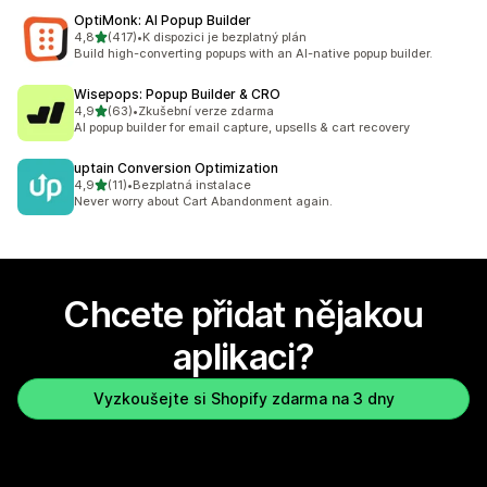
OptiMonk: AI Popup Builder
z 5 hvězd
4,8
(417)
•
K dispozici je bezplatný plán
Celkový počet recenzí: 417
Build high-converting popups with an AI-native popup builder.
Wisepops: Popup Builder & CRO
z 5 hvězd
4,9
(63)
•
Zkušební verze zdarma
Celkový počet recenzí: 63
AI popup builder for email capture, upsells & cart recovery
uptain Conversion Optimization
z 5 hvězd
4,9
(11)
•
Bezplatná instalace
Celkový počet recenzí: 11
Never worry about Cart Abandonment again.
Chcete přidat nějakou
aplikaci?
Vyzkoušejte si Shopify zdarma na 3 dny