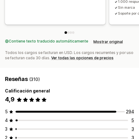
Fuentes personalizadas
Traducción
Localización
1.000 respu
Sin marca
Lista de captura de correos electrónicos
Soporte por 
Lista de captura de SMS
Campañas
Activadores y reglas
Automatizaciones
Segmentación
Geolocalización
Segmentación
Etiquetas
Informes
Informes y estadísticas
Prueba A/B
Seguimiento
Contiene texto traducido automáticamente
Mostrar original
API y webhook
Todos los cargos se facturan en USD. Los cargos recurrentes y por uso
se facturan cada 30 días.
Ver todas las opciones de precios
Reseñas
(310)
Calificación general
4,9
5
294
4
5
3
3
2
3