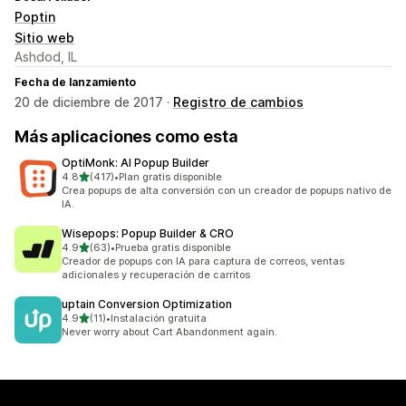
Poptin
Sitio web
Ashdod, IL
Fecha de lanzamiento
20 de diciembre de 2017 ·
Registro de cambios
Más aplicaciones como esta
OptiMonk: AI Popup Builder
de 5 estrellas
4.8
(417)
•
Plan gratis disponible
417 reseñas en total
Crea popups de alta conversión con un creador de popups nativo de
IA.
Wisepops: Popup Builder & CRO
de 5 estrellas
4.9
(63)
•
Prueba gratis disponible
63 reseñas en total
Creador de popups con IA para captura de correos, ventas
adicionales y recuperación de carritos
uptain Conversion Optimization
de 5 estrellas
4.9
(11)
•
Instalación gratuita
11 reseñas en total
Never worry about Cart Abandonment again.