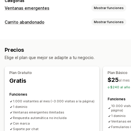
Categorías
Ventanas emergentes
Mostrar funciones
Tipos de ventanas emergentes
Carrito abandonado
Mostrar funciones
Ventanas emergentes de ventas
Recuperación de carritos
Ventanas emergentes de correo electrónico
Ventanas emergentes de salida
Campañas personalizadas
Ventanas emergentes de SMS
Precios
Ventanas emergentes de suscripción
Ventanas emergentes de carrito
Intención de salida
Elige el plan que mejor se adapte a tu negocio.
Ofertas de descuentos
Juegos y concursos
Descuentos
Recompensas
Ruleta
Cuentas regresivas
Seguimiento de conversión
Boletines
Formularios
Banners
Anuncios
Juegos
Plan Gratuito
Plan Básico
Encuestas
Cuestionarios
Opciones de muestra
$25
Gratis
al mes
Ventanas emergentes de advertencia
Verificación de edad
Promoción de marca personalizada
o $240 al año
Ventanas emergentes de consentimiento
Creador de ventanas emergentes
Activadores
Plantillas
Funciones
Ventanas emergentes de reseñas
Funciones
Widgets personalizables
Prueba A/B
1.000 visitantes al mes (~3.000 visitas a la página)
Ventanas emergentes personalizadas
10.000 visit
Reglas de segmentación
1 dominio
Seguimiento del comportamiento
página)
Ventanas emergentes ilimitadas
Ventanas emergentes de gestión
1 dominio
Respuesta automática no incluida
Ventanas em
Herramienta de edición
Plantillas
Código personalizado
Con marca
Formularios 
Soporte por chat