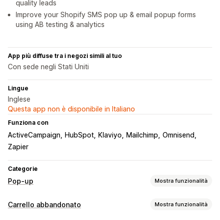
quality leads
Improve your Shopify SMS pop up & email popup forms
using AB testing & analytics
App più diffuse tra i negozi simili al tuo
Con sede negli Stati Uniti
Lingue
Inglese
Questa app non è disponibile in Italiano
Funziona con
ActiveCampaign
HubSpot
Klaviyo
Mailchimp
Omnisend
Zapier
Categorie
Pop-up
Mostra funzionalità
Tipi di pop-up
Carrello abbandonato
Mostra funzionalità
Pop-up di vendita
Pop-up email
Pop-up SMS