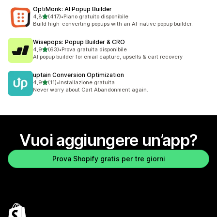
OptiMonk: AI Popup Builder
stelle su 5
4,8
(417)
•
Piano gratuito disponibile
417 recensioni totali
Build high-converting popups with an AI-native popup builder.
Wisepops: Popup Builder & CRO
stelle su 5
4,9
(63)
•
Prova gratuita disponibile
63 recensioni totali
AI popup builder for email capture, upsells & cart recovery
uptain Conversion Optimization
stelle su 5
4,9
(11)
•
Installazione gratuita
11 recensioni totali
Never worry about Cart Abandonment again.
Vuoi aggiungere un’app?
Prova Shopify gratis per tre giorni