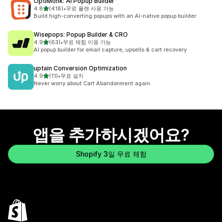
OptiMonk: AI Popup Builder
별 5개 중
4.8
(418)
•
무료 플랜 사용 가능
총 리뷰 418개
Build high-converting popups with an AI-native popup builder.
Wisepops: Popup Builder & CRO
별 5개 중
4.9
(63)
•
무료 체험 이용 가능
총 리뷰 63개
AI popup builder for email capture, upsells & cart recovery
uptain Conversion Optimization
별 5개 중
4.9
(11)
•
무료 설치
총 리뷰 11개
Never worry about Cart Abandonment again.
앱을 추가하시겠어요?
Shopify 3일 무료 체험