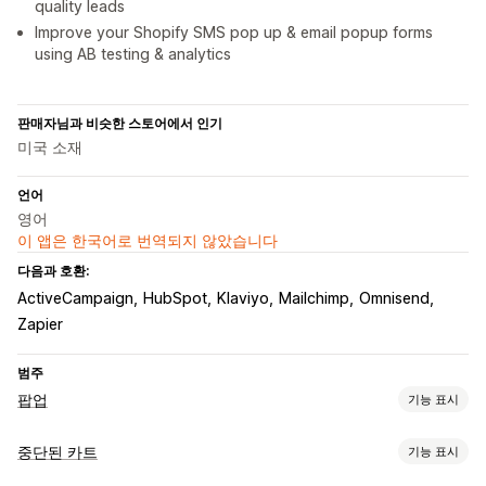
quality leads
Improve your Shopify SMS pop up & email popup forms
using AB testing & analytics
판매자님과 비슷한 스토어에서 인기
미국 소재
언어
영어
이 앱은 한국어로 번역되지 않았습니다
다음과 호환:
ActiveCampaign
HubSpot
Klaviyo
Mailchimp
Omnisend
Zapier
범주
팝업
기능 표시
팝업 유형
중단된 카트
기능 표시
판매 팝업
이메일 팝업
SMS 팝업
카트 팝업
이탈 의도
할인