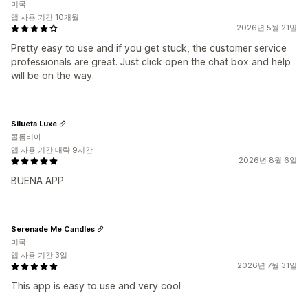
미국
앱 사용 기간 10개월
2026년 5월 21일
Pretty easy to use and if you get stuck, the customer service
professionals are great. Just click open the chat box and help
will be on the way.
Silueta Luxe
콜롬비아
앱 사용 기간 대략 9시간
2026년 8월 6일
BUENA APP
Serenade Me Candles
미국
앱 사용 기간 3일
2026년 7월 31일
This app is easy to use and very cool