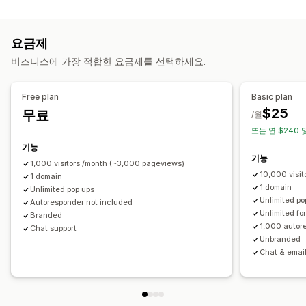
카트 복구
리워드
당첨 룰렛 돌리기
카운트다운 타이머
뉴스레터
양식
종료 팝업
개인화된 캠페인
가입 팝업
할인 혜택
배너
공지 사항
게임
설문조사
퀴즈
경고 팝업
연령 확인
요금제
게임 및 콘테스트
전환 추적
동의 팝업
리뷰 팝업
사용자 지정 팝업
비즈니스에 가장 적합한 요금제를 선택하세요.
표시 옵션
팝업 관리
사용자 지정 브랜딩
팝업 빌더
트리거
템플릿
편집기 도구
템플릿
사용자 지정 코드
커스텀 폰트
번역
현지화
Free plan
Basic plan
사용자 지정 가능한 위젯
A/B 테스트
타게팅 규칙
행동 추적
이메일 캡처 목록
SMS 캡처 목록
캠페인
트리거 및 규칙
$25
무료
/월
자동화
타게팅
위치 정보
세분화
태그 지정
보고
분석
또는 연 $240 
A/B 테스트
추적
API 및 Webhook
기능
기능
1,000 visitors /month (~3,000 pageviews)
10,000 visi
1 domain
1 domain
Unlimited pop ups
Unlimited po
Autoresponder not included
Unlimited fo
Branded
1,000 autor
Chat support
Unbranded
Chat & email