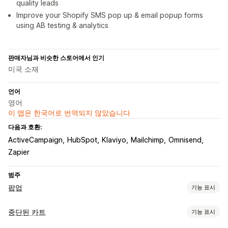
quality leads
Improve your Shopify SMS pop up & email popup forms
using AB testing & analytics
판매자님과 비슷한 스토어에서 인기
미국 소재
언어
영어
이 앱은 한국어로 번역되지 않았습니다
다음과 호환:
ActiveCampaign
HubSpot
Klaviyo
Mailchimp
Omnisend
Zapier
범주
팝업
기능 표시
팝업 유형
중단된 카트
기능 표시
판매 팝업
이메일 팝업
SMS 팝업
카트 팝업
이탈 의도
할인