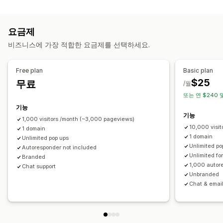
카트 복구
리워드
당첨 룰렛 돌리기
카운트다운 타이머
뉴스레터
양식
종료 팝업
개인화된 캠페인
가입 팝업
할인 혜택
배너
공지 사항
게임
설문조사
퀴즈
경고 팝업
연령 확인
요금제
게임 및 콘테스트
전환 추적
동의 팝업
리뷰 팝업
사용자 지정 팝업
비즈니스에 가장 적합한 요금제를 선택하세요.
표시 옵션
팝업 관리
사용자 지정 브랜딩
팝업 빌더
트리거
템플릿
편집기 도구
템플릿
사용자 지정 코드
커스텀 폰트
번역
현지화
Free plan
Basic plan
사용자 지정 가능한 위젯
A/B 테스트
타게팅 규칙
행동 추적
이메일 캡처 목록
SMS 캡처 목록
캠페인
트리거 및 규칙
$25
무료
/월
자동화
타게팅
위치 정보
세분화
태그 지정
보고
분석
또는 연 $240 
A/B 테스트
추적
API 및 Webhook
기능
기능
1,000 visitors /month (~3,000 pageviews)
10,000 visi
1 domain
1 domain
Unlimited pop ups
Unlimited po
Autoresponder not included
Unlimited fo
Branded
1,000 autor
Chat support
Unbranded
Chat & email