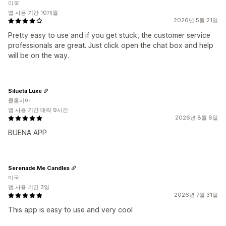
미국
앱 사용 기간 10개월
2026년 5월 21일
Pretty easy to use and if you get stuck, the customer service
professionals are great. Just click open the chat box and help
will be on the way.
Silueta Luxe
콜롬비아
앱 사용 기간 대략 9시간
2026년 8월 6일
BUENA APP
Serenade Me Candles
미국
앱 사용 기간 3일
2026년 7월 31일
This app is easy to use and very cool