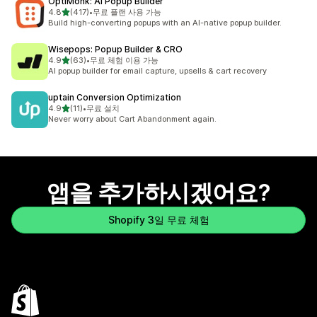
OptiMonk: AI Popup Builder
별 5개 중
4.8
(417)
•
무료 플랜 사용 가능
총 리뷰 417개
Build high-converting popups with an AI-native popup builder.
Wisepops: Popup Builder & CRO
별 5개 중
4.9
(63)
•
무료 체험 이용 가능
총 리뷰 63개
AI popup builder for email capture, upsells & cart recovery
uptain Conversion Optimization
별 5개 중
4.9
(11)
•
무료 설치
총 리뷰 11개
Never worry about Cart Abandonment again.
앱을 추가하시겠어요?
Shopify 3일 무료 체험