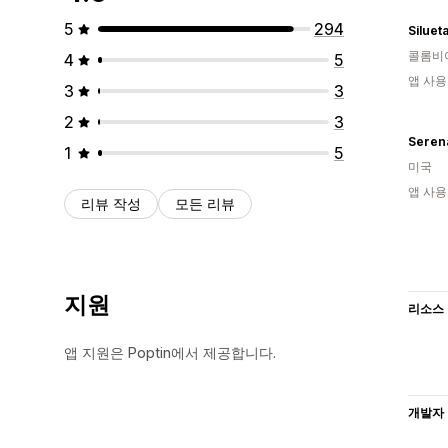
5
294
Siluet
콜롬비
4
5
앱 사용
3
3
2
3
Seren
1
5
미국
앱 사용
리뷰 작성
모든 리뷰
지원
리소스
앱 지원은 Poptin에서 제공합니다.
개발자