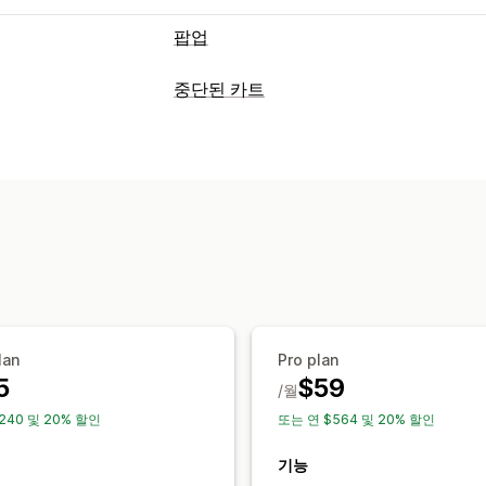
팝업
팝업 유형
중단된 카트
판매 팝업
이메일 팝업
SMS 팝업
카트
카트 복구
당첨 룰렛 돌리기
카운트다운 타이머
뉴
종료 팝업
개인화된 캠페인
가입 팝업
설문조사
퀴즈
경고 팝업
연령 확인
동
표시 옵션
팝업 관리
사용자 지정 브랜딩
팝업 빌더
트리거
편집기 도구
템플릿
사용자 지정 코드
A/B 테스트
타게팅 규칙
행동 추적
이메일 캡처 목록
SMS 캡처 목록
캠페
위치 정보
세분화
태그 지정
보고
분석
lan
Pro plan
5
$59
/월
240 및 20% 할인
또는 연 $564 및 20% 할인
기능