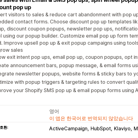
ount pop up
rt visitors to sales & reduce cart abandonment with pop u
ded contact forms. Choose discount pop up templates like 
p, discount coupon popups, newsletter pop ups, notification
 using our popup builder. Customize email pop up form tem
. Improve upsell pop up & exit popup campaigns using tools l
grow sales
w exit intent pop ups, email pop up, coupon popups, opt in
eate announcement bars, popup message, & email forms u
egrate newsletter popups, website forms & sticky bars to y
imize with popup triggers & targeting rules to convert quali
rove your Shopify SMS pop up & email popup forms using AB
영어
이 앱은 한국어로 번역되지 않았습니다
호환:
ActiveCampaign
HubSpot
Klaviyo
M