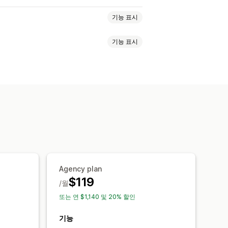
기능 표시
기능 표시
 팝업
이탈 의도
할인
리워드
스레터
양식
배너
공지 사항
게임
할인 혜택
게임 및 콘테스트
전환 추적
의 팝업
리뷰 팝업
사용자 지정 팝업
템플릿
사용자 지정 가능한 위젯
커스텀 폰트
번역
현지화
인
트리거 및 규칙
자동화
타게팅
A/B 테스트
추적
API 및 Webhook
Agency plan
$119
/월
또는 연 $1,140 및 20% 할인
기능