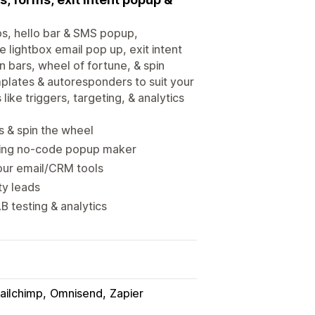
ps, hello bar & SMS popup,
lightbox email pop up, exit intent
 bars, wheel of fortune, & spin
plates & autoresponders to suit your
ike triggers, targeting, & analytics
s & spin the wheel
sing no-code popup maker
our email/CRM tools
ty leads
 testing & analytics
ailchimp
Omnisend
Zapier