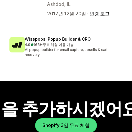
Ashdod, IL
2017년 12월 20일 ·
변경 로그
Wisepops: Popup Builder & CRO
별 5개 중
4.9
(63)
•
무료 체험 이용 가능
총 리뷰 63개
AI popup builder for email capture, upsells & cart
recovery
을 추가하시겠어
Shopify 3일 무료 체험