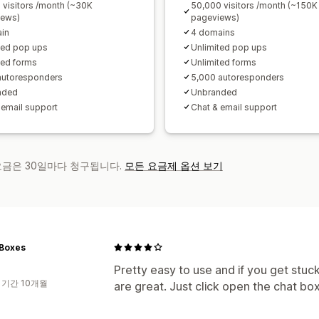
 visitors /month (~30K
50,000 visitors /month (~150K
iews)
pageviews)
in
4 domains
ted pop ups
Unlimited pop ups
ted forms
Unlimited forms
autoresponders
5,000 autoresponders
nded
Unbranded
 email support
Chat & email support
 요금은 30일마다 청구됩니다.
모든 요금제 옵션 보기
Boxes
Pretty easy to use and if you get stuc
 기간 10개월
are great. Just click open the chat box