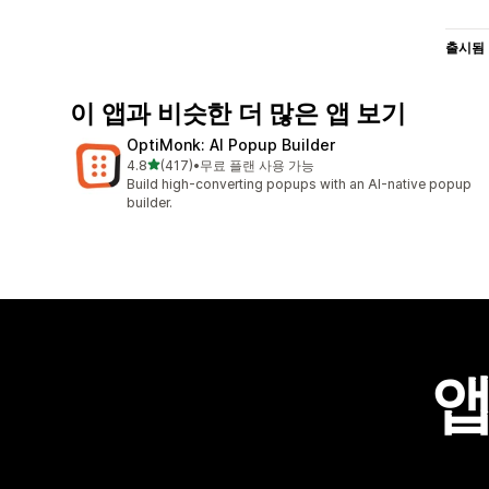
출시됨
이 앱과 비슷한 더 많은 앱 보기
OptiMonk: AI Popup Builder
별 5개 중
4.8
(417)
•
무료 플랜 사용 가능
총 리뷰 417개
Build high-converting popups with an AI-native popup
builder.
앱