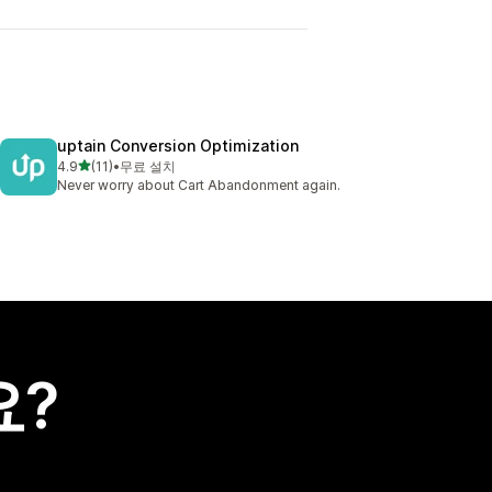
uptain Conversion Optimization
별 5개 중
4.9
(11)
•
무료 설치
총 리뷰 11개
Never worry about Cart Abandonment again.
요?