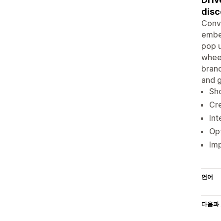
disc
Conve
embed
pop u
wheel
brand
and 
Sho
Cr
Int
Opt
Imp
언어
다음과 