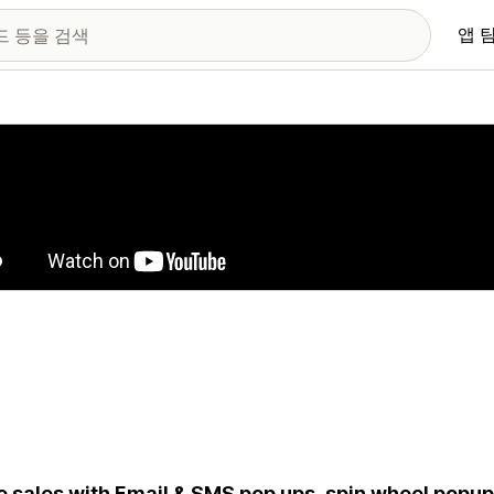
앱 
 이미지 갤러리
e sales with Email & SMS pop ups, spin wheel popups