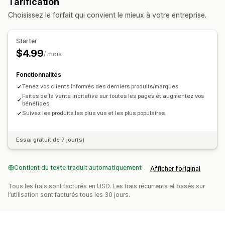
Tarification
Recommandations de produits
Choisissez le forfait qui convient le mieux à votre entreprise.
Produits fréquemment achetés ensemble
Starter
Analyses de données
$4.99
/ mois
Taux de conversion
Performance des recommandations
Fonctionnalités
Tenez vos clients informés des derniers produits/marques.
Faites de la vente incitative sur toutes les pages et augmentez vos
bénéfices.
Suivez les produits les plus vus et les plus populaires.
Essai gratuit de 7 jour(s)
Contient du texte traduit automatiquement
Afficher l’original
Tous les frais sont facturés en USD. Les frais récurrents et basés sur
l’utilisation sont facturés tous les 30 jours.