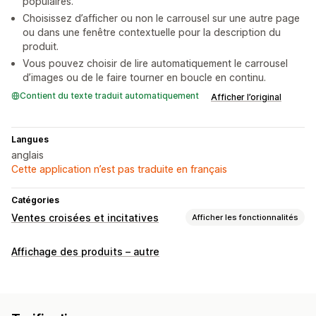
populaires.
Choisissez d’afficher ou non le carrousel sur une autre page
ou dans une fenêtre contextuelle pour la description du
produit.
Vous pouvez choisir de lire automatiquement le carrousel
d’images ou de le faire tourner en boucle en continu.
Contient du texte traduit automatiquement
Afficher l’original
Langues
anglais
Cette application n’est pas traduite en français
Catégories
Ventes croisées et incitatives
Afficher les fonctionnalités
Personnalisation
Affichage des produits – autre
Panier vente incitative
Page de produit vente incitative
CSS personnalisées
HTML personnalisé
Offres et recommandations