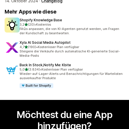
14. Oktober 2024 ·
Changelog
Mehr Apps wie diese
Shopify Knowledge Base
von 5 Sternen
3,2
(20)
•
Kostenlos
20 Rezensionen insgesamt
FAQs anpassen, die von KI-Agenten genutzt werden, um Fragen
der Kundschaft zu beantworten.
Xyla AI Social Media Autopilot
von 5 Sternen
4,7
(190)
•
Kostenloser Plan verfügbar
190 Rezensionen insgesamt
Steigere die Verkäufe durch automatische KI-generierte Social-
Media-Posts
Back In Stock,Notify Me: Kbite
von 5 Sternen
5,0
(3.834)
•
Kostenloser Plan verfügbar
3834 Rezensionen insgesamt
Wieder-auf-Lager-Alerts und Benachrichtigungen für Wartelisten
ausverkaufter Produkte
Built for Shopify
Möchtest du eine App
hinzufügen?