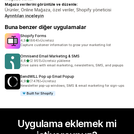
Mağaza verilerini görüntüle ve düzenle:
Ürünler, Online Mağaza, özel veriler, Shopify yöneticisi
Ayrıntıları inceleyin
Buna benzer diğer uygulamalar
Shopify Forms
5 yıldız üzerinden
4,5
(664)
•
Ücretsiz
toplam 664 değerlendirme
Capture customer information to grow your marketing list
Omnisend Email Marketing & SMS
5 yıldız üzerinden
4,8
(2.951)
•
Ücretsiz yükleme
toplam 2951 değerlendirme
Drive sales with email marketing, newsletters, SMS, and popups
SendWILL Pop up Email Popup
5 yıldız üzerinden
4,9
(7.478)
•
Ücretsiz
toplam 7478 değerlendirme
Newsletter pop-up windows, SMS & email marketing for sign-ups
Built for Shopify
Uygulama eklemek mi