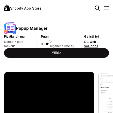
Shopify App Store
Popup Manager
Fiyatlandırma
Puan
Geliştirici
Ücretsiz plan
(0
OG Web
0,0
mevcut
Değerlendirmeler)
Solutions
Yükle