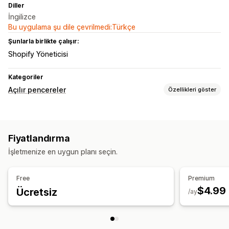
Diller
İngilizce
Bu uygulama şu dile çevrilmedi:Türkçe
Şunlarla birlikte çalışır:
Shopify Yöneticisi
Kategoriler
Açılır pencereler
Özellikleri göster
Açılır pencere türleri
Formlar
Özel açılır pencereler
Fiyatlandırma
Açılır pencereleri yönetme
İşletmenize en uygun planı seçin.
Düzenleyici aracı
Özel kod
Otomasyonlar
Free
Premium
$4.99
Ücretsiz
/ay