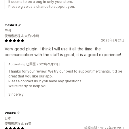
It seems to be a bug in only your store.
Please give us a chance to support you.
masbrill
中國
使用應用程式 大約5小時
2023年2月21日
Very good plugin, I think I will use it all the time, the
communication with the staff is great, it is a good experience!
Autoketing 已回覆 2023年2月21日
Thanks for your review. We try our best to support merchants. It'd be
great that you like our app.
Please contact us if you have any questions.
We're ready to help you.
Sincerely
Vineze
日本
使用應用程式 14天
編輯時間：2022年2月28日