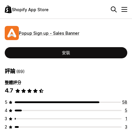
Shopify App Store
Popup Sign up ‑ Sales Banner
安裝
評論
(69)
整體評分
4.7
5
58
4
5
3
1
2
3