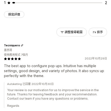
1
2
撰寫評價
調整搜尋範圍
排序
Tecniquero
墨西哥
使用應用程式 7個月
2022年10月29日
The best app to configure pop ups. Intuitive has multiple
settings, good design, and variety of photos. It also syncs up
perfectly with the theme.
Autoketing 已回覆 2022年10月30日
Your review is our motivation for us to improve the service in the
future. Thanks for leaving feedback and your recommendation.
Contact our team if you have any questions or problems.
Regards