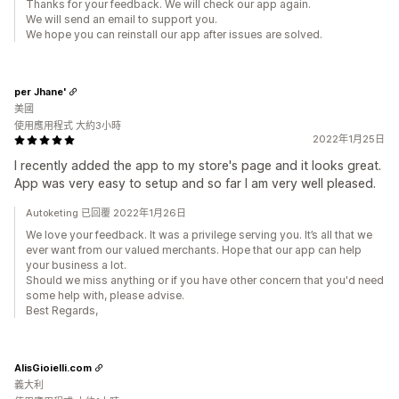
Thanks for your feedback. We will check our app again.
We will send an email to support you.
We hope you can reinstall our app after issues are solved.
per Jhane'
美國
使用應用程式 大約3小時
2022年1月25日
I recently added the app to my store's page and it looks great.
App was very easy to setup and so far I am very well pleased.
Autoketing 已回覆 2022年1月26日
We love your feedback. It was a privilege serving you. It’s all that we
ever want from our valued merchants. Hope that our app can help
your business a lot.
Should we miss anything or if you have other concern that you'd need
some help with, please advise.
Best Regards,
AlisGioielli.com
義大利