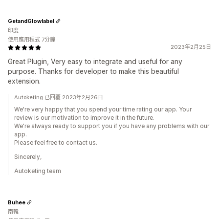
GetandGlowlabel
印度
使用應用程式 7分鐘
2023年2月25日
Great Plugin, Very easy to integrate and useful for any
purpose. Thanks for developer to make this beautiful
extension.
Autoketing 已回覆 2023年2月26日
We're very happy that you spend your time rating our app. Your
review is our motivation to improve it in the future.
We're always ready to support you if you have any problems with our
app.
Please feel free to contact us.
Sincerely,
Autoketing team
Buhee
南韓