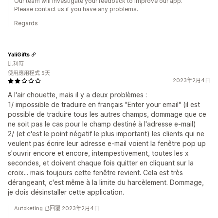
Our team will investigate your feedback to improve our app.
Please contact us if you have any problems.
Regards
YaliGifts
比利時
使用應用程式 5天
2023年2月4日
A l'air chouette, mais il y a deux problèmes :
1/ impossible de traduire en français "Enter your email" (il est
possible de traduire tous les autres champs, dommage que ce
ne soit pas le cas pour le champ destiné à l'adresse e-mail)
2/ (et c'est le point négatif le plus important) les clients qui ne
veulent pas écrire leur adresse e-mail voient la fenêtre pop up
s'ouvrir encore et encore, intempestivement, toutes les x
secondes, et doivent chaque fois quitter en cliquant sur la
croix... mais toujours cette fenêtre revient. Cela est très
dérangeant, c'est même à la limite du harcèlement. Dommage,
je dois désinstaller cette application.
Autoketing 已回覆 2023年2月4日