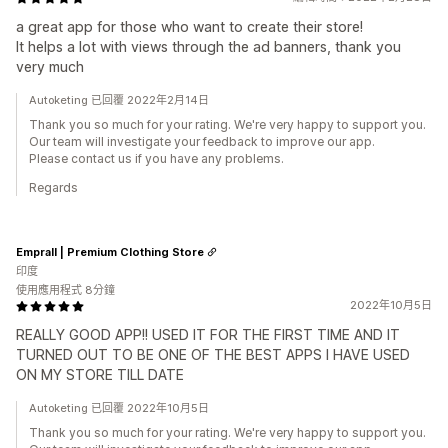
a great app for those who want to create their store!
It helps a lot with views through the ad banners, thank you
very much
Autoketing 已回覆 2022年2月14日
Thank you so much for your rating. We're very happy to support you.
Our team will investigate your feedback to improve our app.
Please contact us if you have any problems.
Regards
Emprall | Premium Clothing Store
印度
使用應用程式 8分鐘
2022年10月5日
REALLY GOOD APP!! USED IT FOR THE FIRST TIME AND IT
TURNED OUT TO BE ONE OF THE BEST APPS I HAVE USED
ON MY STORE TILL DATE
Autoketing 已回覆 2022年10月5日
Thank you so much for your rating. We're very happy to support you.