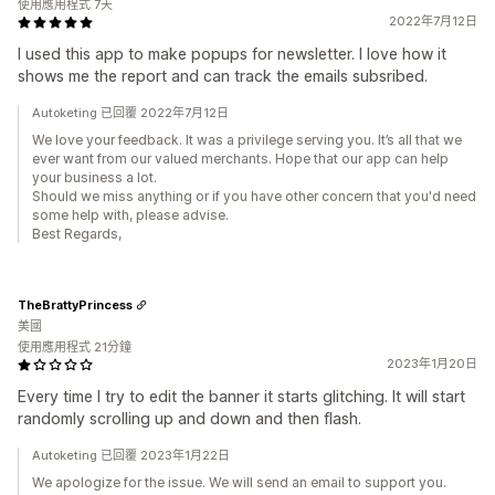
使用應用程式 7天
2022年7月12日
I used this app to make popups for newsletter. I love how it
shows me the report and can track the emails subsribed.
Autoketing 已回覆 2022年7月12日
We love your feedback. It was a privilege serving you. It’s all that we
ever want from our valued merchants. Hope that our app can help
your business a lot.
Should we miss anything or if you have other concern that you'd need
some help with, please advise.
Best Regards,
TheBrattyPrincess
美國
使用應用程式 21分鐘
2023年1月20日
Every time I try to edit the banner it starts glitching. It will start
randomly scrolling up and down and then flash.
Autoketing 已回覆 2023年1月22日
We apologize for the issue. We will send an email to support you.