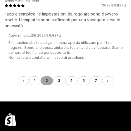
使用應用程式 大約1小時
2022年6月27日
l'app è semplice, le impostazioni da regolare sono davvero
poche. I templates sono sufficienti per una variegata serie di
necessità
Autoketing 已回覆 2022年6月27日
È fantastico che tu scelga la nostra app da utilizzare per il tuo
negozio. Spero che possa aiutare la tua attività a svilupparsi. Siamo
sempre al tuo fianco per supportarti.
Non esitate a contattarci in caso di problemi.
1
2
3
4
5
7