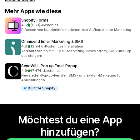
Mehr Apps wie diese
Shopify Forms
von 5 Sternen
4,5
(663)
•
Kostenlos
663 Rezensionen insgesamt
Erfassen von Kundeninformationen zum Aufbau deiner Marketing
Omnisend Email Marketing & SMS
von 5 Sternen
4,8
(2.947)
•
Kostenlose Installation
2947 Rezensionen insgesamt
Verkaufszahlen mit E-Mail-Marketing, Newslettern, SMS und Pop-
ups steigern
SendWILL Pop up Email Popup
von 5 Sternen
4,9
(7.474)
•
Kostenlos
7474 Rezensionen insgesamt
Newsletter-Pop-up-Fenster, SMS- und E-Mail-Marketing für
Anmeldungen
Built for Shopify
Möchtest du eine App
hinzufügen?