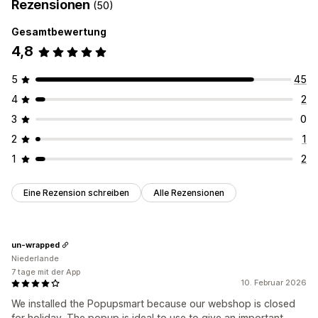
Rezensionen
(50)
Gesamtbewertung
4,8
5
45
4
2
3
0
2
1
1
2
Eine Rezension schreiben
Alle Rezensionen
un-wrapped
Niederlande
7 tage mit der App
10. Februar 2026
We installed the Popupsmart because our webshop is closed
for holiday. The popup is ideal to use to give an important