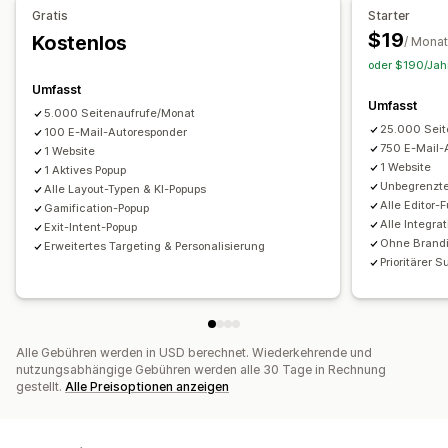
Gratis
Starter
Produktempfehlungen
Abonnements
Umfragen
Popups verwalten
$19
Kostenlos
/ Monat
Individuelle Kampagnen
Editor-Tool
Vorlagen
KI-Generierung
Individueller Code
oder $190/Jahr
Kampagnen verwalten
Benutzerdefinierte Schriftarten
Lokalisierung
Umfasst
Umfasst
Vorlagen
KI-Generierung
Lokalisierung
E-Mail-Erfassungsliste
SMS-Erfassungsliste
Kampagnen
5.000 Seitenaufrufe/Monat
25.000 Seit
Individueller Code
100 E-Mail-Autoresponder
Benutzerdefinierte Schriftarten
Trigger und Regeln
Automatisierungen
Targeting
750 E-Mail-
1 Website
Import und Export
Einholung von Einwilligungen
Geolokalisierung
Segmentierung
Tagging
1 Website
1 Aktives Popup
E-Mail-Erfassungsliste
SMS-Erfassungsliste
Unbegrenzte
Berichterstattung
Analysen
A/B-Tests
Tracking
Alle Layout-Typen & KI-Popups
Alle Editor-
Gamification-Popup
Trigger und Regeln
Automatisierungen
Targeting
APIs und Webhooks
Alle Integra
Exit-Intent-Popup
Geolokalisierung
Segmentierung
Tagging
Tracking
Ohne Brand
Erweitertes Targeting & Personalisierung
Berichterstattung
Analysen
A/B-Tests
Prioritärer S
APIs und Webhooks
Alle Gebühren werden in USD berechnet. Wiederkehrende und
nutzungsabhängige Gebühren werden alle 30 Tage in Rechnung
gestellt.
Alle Preisoptionen anzeigen