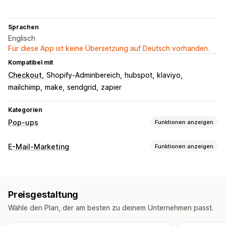
Sprachen
Englisch
Für diese App ist keine Übersetzung auf Deutsch vorhanden.
Kompatibel mit
Checkout
Shopify-Adminbereich
hubspot
klaviyo
mailchimp
make
sendgrid
zapier
Kategorien
Pop-ups
Funktionen anzeigen
Popup-Typen
E-Mail-Marketing
Funktionen anzeigen
Sales-Popups
E-Mail-Popups
SMS-Popups
Kampagnentypen
Warenkorb-Popups
Exit-Intent
Rabatte
Prämien
Drehrad
E-Mail-Kampagnen
SMS-Kampagnen
Social Media
Countdown Timer
Newsletter
Formulare
Banner
Preisgestaltung
Newsletter
Popups
Rabatte
Werbeaktionen
Ankündigungen
Spiele
Umfragen
Quizze
Warn-Popups
Wähle den Plan, der am besten zu deinem Unternehmen passt.
Upselling-E-Mails
Checkout-E-Mails
Exit-Intent
Altersverifizierung
Popups für die Einwilligung
Abgebrochener Warenkorb
Willkommens-E-Mails
Popup für Rezensionen
Individuelle Popups