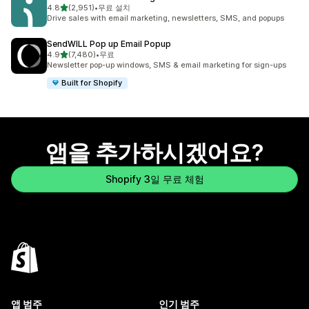
별 5개 중
4.8
(2,951)
•
무료 설치
총 리뷰 2951개
Drive sales with email marketing, newsletters, SMS, and popups
SendWILL Pop up Email Popup
별 5개 중
4.9
(7,480)
•
무료
총 리뷰 7480개
Newsletter pop-up windows, SMS & email marketing for sign-ups
Built for Shopify
앱을 추가하시겠어요?
Shopify 3일 무료 체험
앱 범주
인기 범주