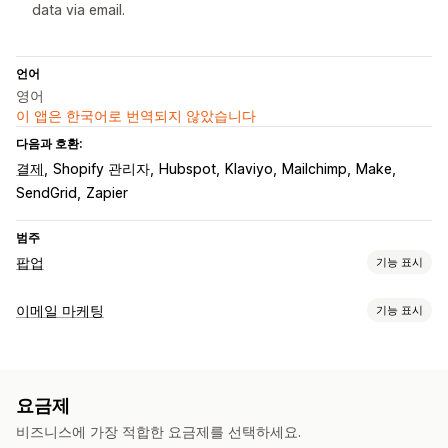
data via email.
언어
영어
이 앱은 한국어로 번역되지 않았습니다
다음과 호환:
결제
Shopify 관리자
Hubspot
Klaviyo
Mailchimp
Make
SendGrid
Zapier
범주
팝업
기능 표시
팝업 유형
이메일 마케팅
기능 표시
판매 팝업
이메일 팝업
SMS 팝업
카트 팝업
이탈 의도
할인
캠페인 유형
리워드
당첨 룰렛 돌리기
카운트다운 타이머
뉴스레터
양식
이메일 캠페인
SMS 캠페인
소셜 미디어
뉴스레터
팝업
할인
배너
공지 사항
게임
설문조사
퀴즈
경고 팝업
연령 확인
요금제
프로모션
상향 판매 이메일
결제 이메일
이탈 의도
중단된 카트
동의 팝업
리뷰 팝업
사용자 지정 팝업
비즈니스에 가장 적합한 요금제를 선택하세요.
환영 이메일
추천 제품
구독
설문조사
사용자 지정 캠페인