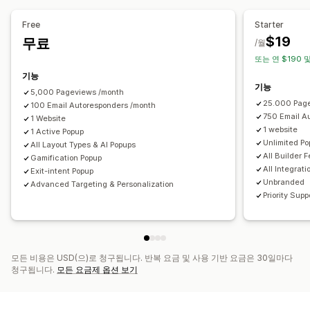
팝업 관리
캠페인 관리
편집기 도구
템플릿
AI 생성
사용자 지정 코드
커스텀 폰트
Free
Starter
템플릿
AI 생성
현지화
사용자 지정 코드
커스텀 폰트
현지화
이메일 캡처 목록
SMS 캡처 목록
캠페인
$19
무료
/월
가져오기 및 내보내기
동의 수집
이메일 캡처 목록
트리거 및 규칙
자동화
타게팅
위치 정보
세분화
태그 지정
또는 연 $190 및
SMS 캡처 목록
트리거 및 규칙
자동화
타게팅
위치 정보
보고
분석
A/B 테스트
추적
API 및 Webhook
기능
기능
세분화
태그 지정
추적
보고
분석
A/B 테스트
5,000 Pageviews /month
25.000 Pag
API 및 Webhook
100 Email Autoresponders /month
750 Email A
1 Website
1 website
1 Active Popup
Unlimited Po
All Layout Types & AI Popups
All Builder 
Gamification Popup
All Integrati
Exit-intent Popup
Unbranded
Advanced Targeting & Personalization
Priority Supp
모든 비용은 USD(으)로 청구됩니다. 반복 요금 및 사용 기반 요금은 30일마다
청구됩니다.
모든 요금제 옵션 보기