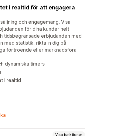
et i realtid för att engagera
rsäljning och engagemang. Visa
bjudanden för dina kunder helt
 och tidsbegränsade erbjudanden med
 med statistik, rikta in dig på
ygga förtroende eller marknadsföra
och dynamiska timers
s
 i realtid
ska
Visa funktioner