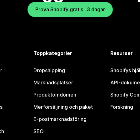
Prova Shopify gratis i 3 dagar
Toppkategorier
Resurser
r
Dropshipping
Shopifys hjä
Marknadsplatser
API-dokume
Produktomdömen
Shopify Co
s
Merförsäljning och paket
Forskning
E-postmarknadsföring
ch
SEO