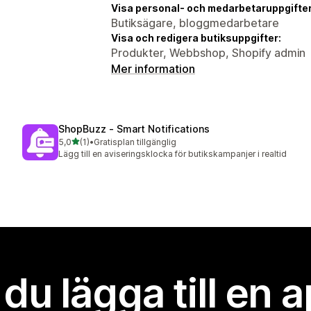
Visa personal- och medarbetaruppgifter
Butiksägare, bloggmedarbetare
Visa och redigera butiksuppgifter:
Produkter, Webbshop, Shopify admin
Mer information
ShopBuzz ‑ Smart Notifications
av 5 stjärnor
5,0
(1)
•
Gratisplan tillgänglig
1 recensioner totalt
Lägg till en aviseringsklocka för butikskampanjer i realtid
l du lägga till en 