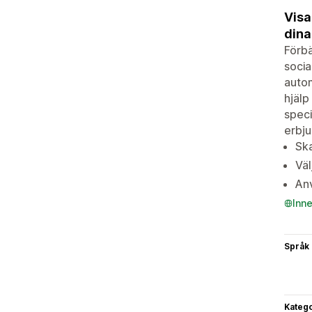
Visa
dina
Förbä
socia
autom
hjälp
speci
erbju
Ska
Väl
Anv
Inn
Språk
Katego