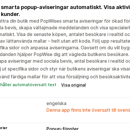
 smarta popup-aviseringar automatiskt. Visa aktivit
 kunder.
ttra din butik med PopWises smarta aviseringar för ökad fö
la bevis, skapa vältajmade meddelanden och visa specialer
atiskt. Visa de senaste köpen, antalet besökare i realtid
 av lättanvända mallar – helt utan att koda. Följ upp resultaten
fika sidor och anpassa aviseringarna. Oavsett om du vill b
danden hjälper PopWise dig att vägleda butikens besökare.
pa aviseringar med sociala bevis, antal besökare i realtid 
j ut specifika sidor och styr när butikens aviseringar ska visa
änd färdiga mallar för att visa försäljning och besöksaktivitet
ehåller automatöversatt text
Visa original
engelska
Denna app finns inte översatt till sven
rier
Popup-fönster