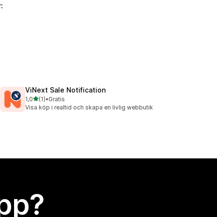
:
ViNext Sale Notification
av 5 stjärnor
1,0
(1)
•
Gratis
1 recensioner totalt
Visa köp i realtid och skapa en livlig webbutik
app?