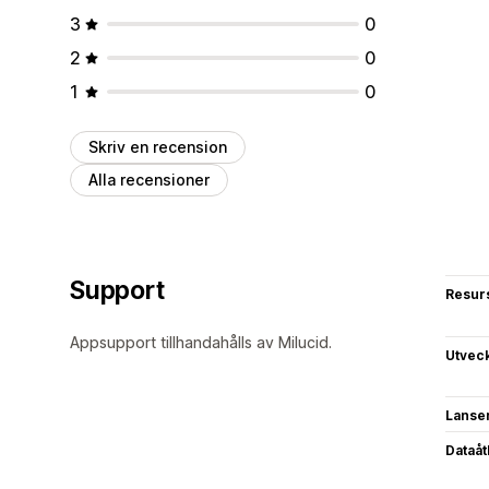
3
0
2
0
1
0
Skriv en recension
Alla recensioner
Support
Resur
Appsupport tillhandahålls av Milucid.
Utvec
Lanse
Dataå