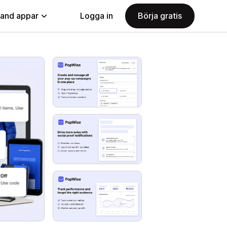
land appar
Logga in
Börja gratis