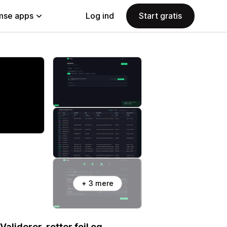
se apps
Log ind
Start gratis
+ 3 mere
Validerer, retter fejl og