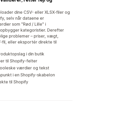
ploader dine CSV- eller XLSX-filer og
ify, selv når dataene er
dier som "Rød / Lille" i
og opbygger kategoristier. Derefter
lige problemer – priser, vægt,
l, eller eksportér direkte til
oduktopslag i din butik
r til Shopify-felter
booleske værdier og tekst
punkt i en Shopify-skabelon
te til Shopify