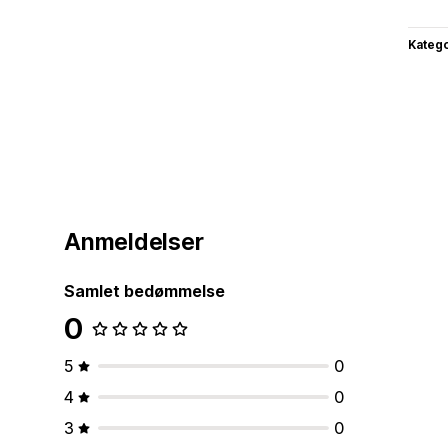
Katego
Anmeldelser
Samlet bedømmelse
0
5
0
4
0
3
0