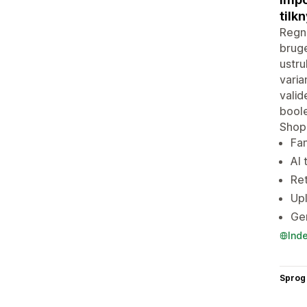
tilk
Regne
bruge
ustru
varia
valid
boole
Shopi
Fan
AI 
Ret
Upl
Gen
Ind
Sprog