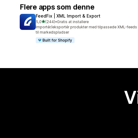
Flere apps som denne
FeedFix | XML Import & Export
ud af 5 stjerner
5,0
(244)
•
Gratis at installere
244 anmeldelser i alt
Importér/eksportér produkter med tilpassede XML-feeds
til markedspladser
Built for Shopify
V