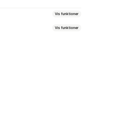
Vis funktioner
Vis funktioner
nstig intelligens
Tilpassede regler
lti-format