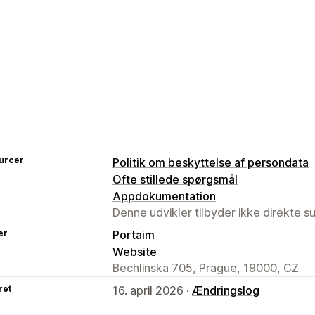
urcer
Politik om beskyttelse af persondata
Ofte stillede spørgsmål
Appdokumentation
Denne udvikler tilbyder ikke direkte s
er
Portaim
Website
Bechlinska 705, Prague, 19000, CZ
ret
16. april 2026 ·
Ændringslog