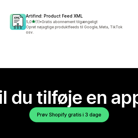
Artifind: Product Feed XML
ud af 5 stjerner
5,0
(1)
•
Gratis abonnement tilgængeligt
1 anmeldelser i alt
Opret nøjagtige produktfeeds til Google, Meta, TikTok
osv.
il du tilføje en ap
Prøv Shopify gratis i 3 dage