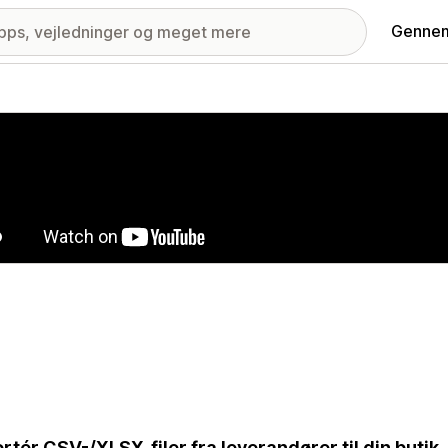
Gennem
ri med udvalgte billeder
rtér CSV-/XLSX-filer fra leverandører til din butik. 