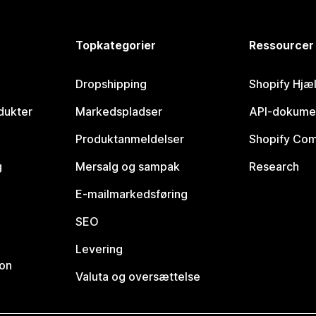
Topkategorier
Ressourcer
Dropshipping
Shopify Hjæ
dukter
Markedspladser
API-dokume
Produktanmeldelser
Shopify Co
g
Mersalg og sampak
Research
E-mailmarkedsføring
SEO
Levering
ion
Valuta og oversættelse