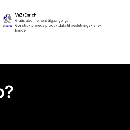
VaZtEnrich
Gratis abonnement tilgængeligt
Gør strukturerede produktdata til beslutningsklar e-
handel
p?