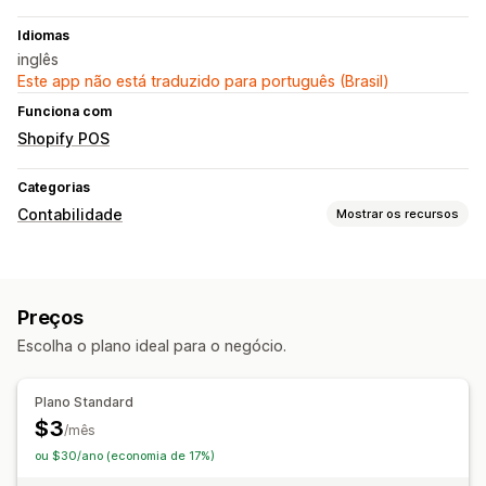
Idiomas
inglês
Este app não está traduzido para português (Brasil)
Funciona com
Shopify POS
Categorias
Contabilidade
Mostrar os recursos
Relatórios financeiros
Acompanhamento de CPV
Preços
Operações financeiras
Escolha o plano ideal para o negócio.
Cobranças e faturas
Sincronização de dados automática
Plano Standard
$3
Estoque e produtos
/mês
ou $30/ano (economia de 17%)
Sincronização de estoque em tempo real