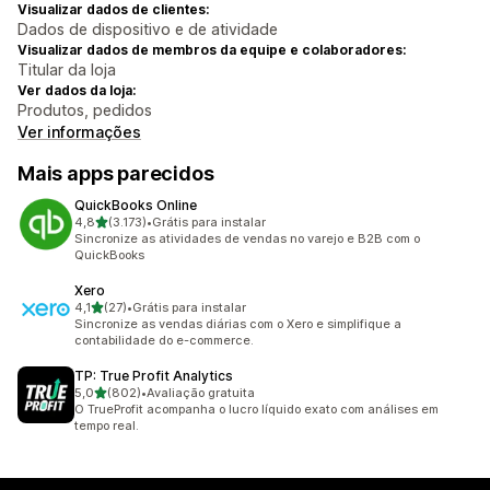
Visualizar dados de clientes:
Dados de dispositivo e de atividade
Visualizar dados de membros da equipe e colaboradores:
Titular da loja
Ver dados da loja:
Produtos, pedidos
Ver informações
Mais apps parecidos
QuickBooks Online
de 5 estrelas
4,8
(3.173)
•
Grátis para instalar
3173 avaliações ao todo
Sincronize as atividades de vendas no varejo e B2B com o
QuickBooks
Xero
de 5 estrelas
4,1
(27)
•
Grátis para instalar
27 avaliações ao todo
Sincronize as vendas diárias com o Xero e simplifique a
contabilidade do e-commerce.
TP: True Profit Analytics
de 5 estrelas
5,0
(802)
•
Avaliação gratuita
802 avaliações ao todo
O TrueProfit acompanha o lucro líquido exato com análises em
tempo real.