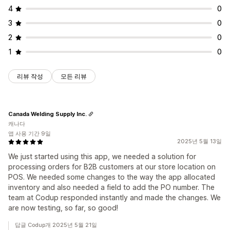
4
0
3
0
2
0
1
0
리뷰 작성
모든 리뷰
Canada Welding Supply Inc.
캐나다
앱 사용 기간 9일
2025년 5월 13일
We just started using this app, we needed a solution for
processing orders for B2B customers at our store location on
POS. We needed some changes to the way the app allocated
inventory and also needed a field to add the PO number. The
team at Codup responded instantly and made the changes. We
are now testing, so far, so good!
답글 Codup개 2025년 5월 21일