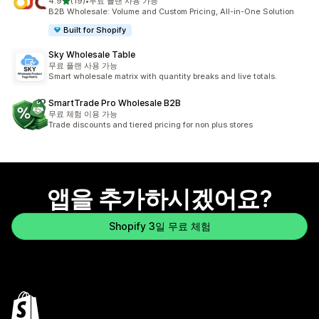
별 5개 중
4.9
(19)
•
무료 플랜 사용 가능
총 리뷰 19개
B2B Wholesale: Volume and Custom Pricing, All-in-One Solution
Built for Shopify
Sky Wholesale Table
무료 플랜 사용 가능
Smart wholesale matrix with quantity breaks and live totals.
SmartTrade Pro Wholesale B2B
무료 체험 이용 가능
Trade discounts and tiered pricing for non plus stores
앱을 추가하시겠어요?
Shopify 3일 무료 체험