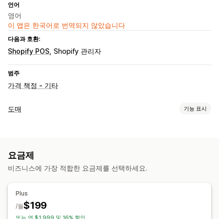
언어
영어
이 앱은 한국어로 번역되지 않았습니다
다음과 호환:
Shopify POS
Shopify 관리자
범주
가격 책정 - 기타
도매
기능 표시
요금제 옵션
사용자 지정 가격 책정
계층별 가격
수량 할인
할인 조건
도매 앱
요금제
주문 관리
비즈니스에 가장 적합한 요금제를 선택하세요.
발주 주문
최소 주문
제품 가시성
Plus
$199
/월
또는 연 $1,999 및 16% 할인