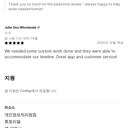
Thank you so much for the awesome review – always happy to help
when needed further!
Julie Vos Wholesale
미국
앱 사용 기간 대략 1개월
2025년 12월 16일
We needed some custom work done and they were able to
accommodate our timeline. Great app and customer service!
지원
앱 지원은 Codup에서 제공합니다.
리소스
개인정보처리방침
튜토리얼