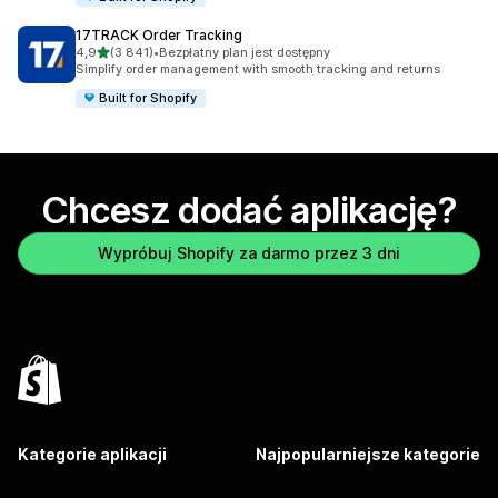
17TRACK Order Tracking
na 5 gwiazdek
4,9
(3 841)
•
Bezpłatny plan jest dostępny
Łączna liczba recenzji: 3841
Simplify order management with smooth tracking and returns
Built for Shopify
Chcesz dodać aplikację?
Wypróbuj Shopify za darmo przez 3 dni
Kategorie aplikacji
Najpopularniejsze kategorie