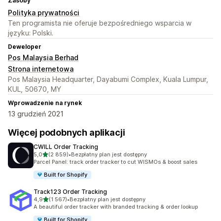
Zasoby
Polityka prywatności
Ten programista nie oferuje bezpośredniego wsparcia w
języku: Polski.
Deweloper
Pos Malaysia Berhad
Strona internetowa
Pos Malaysia Headquarter, Dayabumi Complex, Kuala Lumpur,
KUL, 50670, MY
Wprowadzenie na rynek
13 grudzień 2021
Więcej podobnych aplikacji
CWILL Order Tracking
na 5 gwiazdek
5,0
(2 859)
•
Bezpłatny plan jest dostępny
Łączna liczba recenzji: 2859
Parcel Panel: track order tracker to cut WISMOs & boost sales
Built for Shopify
Track123 Order Tracking
na 5 gwiazdek
4,9
(1 567)
•
Bezpłatny plan jest dostępny
Łączna liczba recenzji: 1567
A beautiful order tracker with branded tracking & order lookup
Built for Shopify