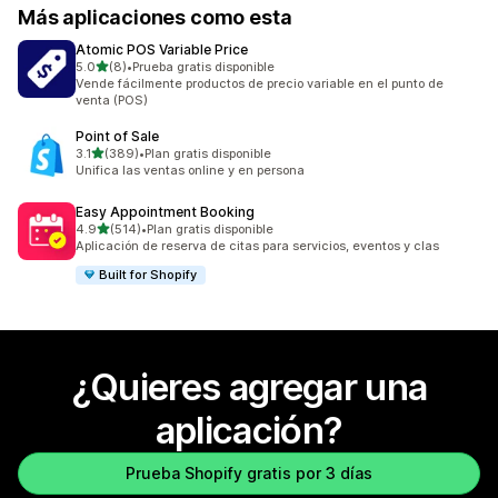
Más aplicaciones como esta
Atomic POS Variable Price
de 5 estrellas
5.0
(8)
•
Prueba gratis disponible
8 reseñas en total
Vende fácilmente productos de precio variable en el punto de
venta (POS)
Point of Sale
de 5 estrellas
3.1
(389)
•
Plan gratis disponible
389 reseñas en total
Unifica las ventas online y en persona
Easy Appointment Booking
de 5 estrellas
4.9
(514)
•
Plan gratis disponible
514 reseñas en total
Aplicación de reserva de citas para servicios, eventos y clas
Built for Shopify
¿Quieres agregar una
aplicación?
Prueba Shopify gratis por 3 días