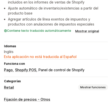
incluidos en los informes de ventas de Shopify
Ajuste automático de inventario/existencias a partir del
producto base
Agregar artículos de línea exentos de impuestos y
productos con anulaciones de impuestos especiales
Contiene texto traducido automáticamente
Mostrar original
Idiomas
Inglés
Esta aplicación no está traducida al Español
Funciona con
Pago
Shopify POS
Panel de control de Shopify
Categorías
Retail
Mostrar funciones
POS
Fijación de precios - Otros
Descuentos
Ajustes de precio
Edición de pedidos
Vender por peso