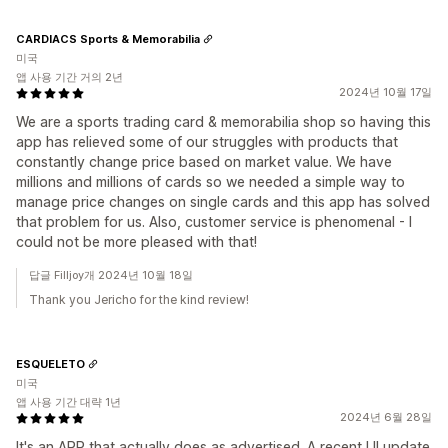
CARDIACS Sports & Memorabilia
미국
앱 사용 기간 거의 2년
2024년 10월 17일
We are a sports trading card & memorabilia shop so having this
app has relieved some of our struggles with products that
constantly change price based on market value. We have
millions and millions of cards so we needed a simple way to
manage price changes on single cards and this app has solved
that problem for us. Also, customer service is phenomenal - I
could not be more pleased with that!
답글 Filljoy개 2024년 10월 18일
Thank you Jericho for the kind review!
ESQUELETO
미국
앱 사용 기간 대략 1년
2024년 6월 28일
It's an APP that actually does as advertised. A recent UI update