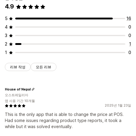
4.9
5
16
4
0
3
0
2
1
1
0
리뷰 작성
모든 리뷰
House of Nepal
오스트레일리아
앱 사용 기간 10개월
2025년 1월 23일
This is the only app that is able to change the price at POS.
Had some issues regarding product type reports, it took a
while but it was solved eventually.