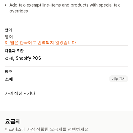
Add tax-exempt line-items and products with special tax
overrides
언어
영어
이 앱은 한국어로 번역되지 않았습니다
다음과 호환:
결제
Shopify POS
범주
소매
기능 표시
POS
가격 책정 - 기타
할인
가격 조정
주문 편집
중량으로 판매
재고 관리
재고 수준
실시간 동기화
수동 업데이트
자동 업데이트
요금제
여러 위치
비용 보고
비즈니스에 가장 적합한 요금제를 선택하세요.