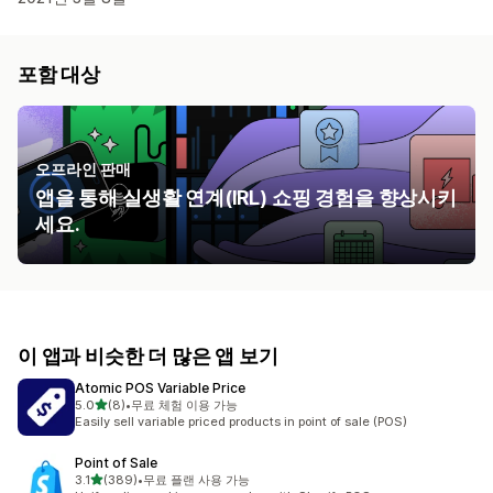
포함 대상
오프라인 판매
앱을 통해 실생활 연계(IRL) 쇼핑 경험을 향상시키
세요.
이 앱과 비슷한 더 많은 앱 보기
Atomic POS Variable Price
별 5개 중
5.0
(8)
•
무료 체험 이용 가능
총 리뷰 8개
Easily sell variable priced products in point of sale (POS)
Point of Sale
별 5개 중
3.1
(389)
•
무료 플랜 사용 가능
총 리뷰 389개