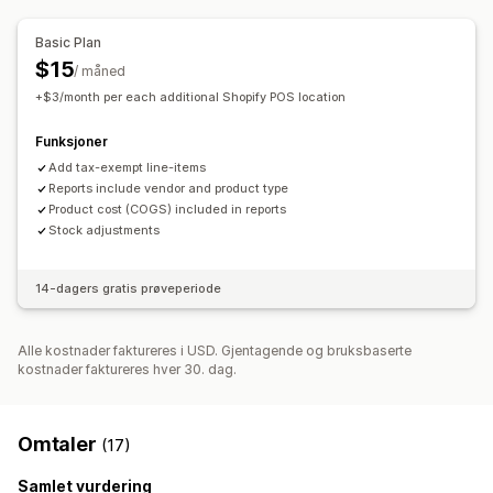
Multisted
Kostnadsrapportering
Basic Plan
$15
/ måned
+$3/month per each additional Shopify POS location
Funksjoner
Add tax-exempt line-items
Reports include vendor and product type
Product cost (COGS) included in reports
Stock adjustments
14-dagers gratis prøveperiode
Alle kostnader faktureres i USD. Gjentagende og bruksbaserte
kostnader faktureres hver 30. dag.
Omtaler
(17)
Samlet vurdering