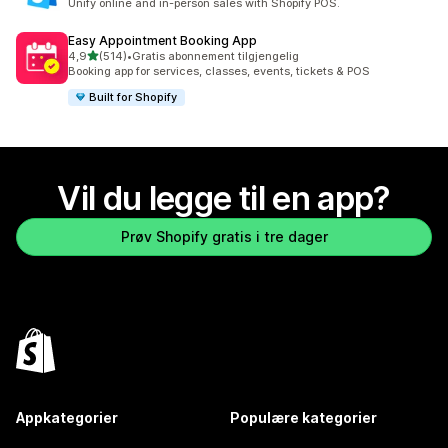
Unify online and in-person sales with Shopify POS.
Easy Appointment Booking App
av 5 stjerner
4,9
(514)
•
Gratis abonnement tilgjengelig
Totalt 514 omtaler
Booking app for services, classes, events, tickets & POS
Built for Shopify
Vil du legge til en app?
Prøv Shopify gratis i tre dager
Appkategorier
Populære kategorier