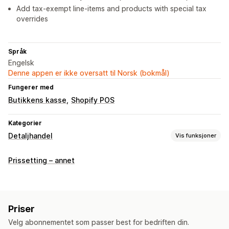
Add tax-exempt line-items and products with special tax
overrides
Språk
Engelsk
Denne appen er ikke oversatt til Norsk (bokmål)
Fungerer med
Butikkens kasse
Shopify POS
Kategorier
Detaljhandel
Vis funksjoner
POS
Prissetting – annet
Rabatter
Prisjusteringer
Bestillingsredigering
Vektsalg
Håndtering av lagerbeholdning
Beholdningsnivåer
Sanntidssynkronisering
Priser
Manuelle oppdateringer
Automatiske oppdateringer
Velg abonnementet som passer best for bedriften din.