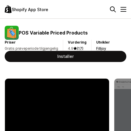
Shopify App Store
POS Variable Priced Products
Priser
Vurdering
Utvikler
Gratis prøveperiode tilgjengelig
4.9
(17)
Filljoy
Installer