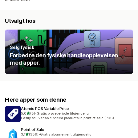
Utvalgt hos
Selg fysisk
Forbedre den fysiske handleopplevelsen
med apper.
Flere apper som denne
Atomic POS Variable Price
av 5 stjerner
5,0
(8)
•
Gratis prøveperiode tilgjengelig
Totalt 8 omtaler
Easily sell variable priced products in point of sale (POS)
Point of Sale
av 5 stjerner
3,1
(389)
•
Gratis abonnement tilgjengelig
Totalt 389 omtaler