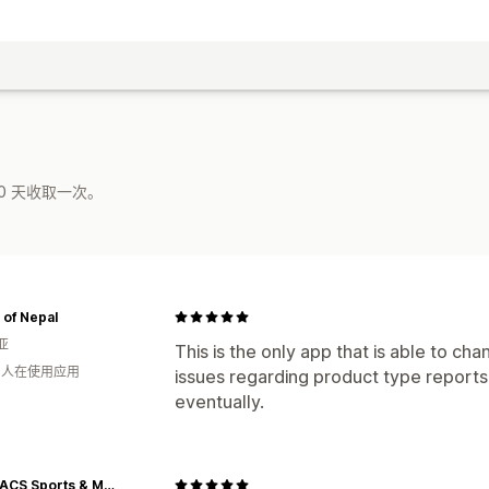
0 天收取一次。
of Nepal
亚
This is the only app that is able to c
月 人在使用应用
issues regarding product type reports, 
eventually.
CARDIACS Sports & Memorabilia