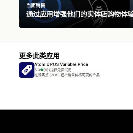
当面销售
通过应用增强他们的实体店购物体
更多此类应用
Atomic POS Variable Price
星（满分 5 星）
5.0
(8)
•
提供免费试用
总共 8 条评论
在销售点 (POS) 轻松销售价格可变的产品