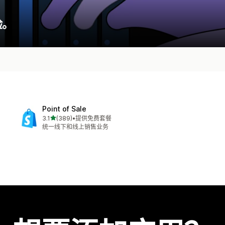
验。
Point of Sale
星（满分 5 星）
3.1
(389)
•
提供免费套餐
总共 389 条评论
统一线下和线上销售业务