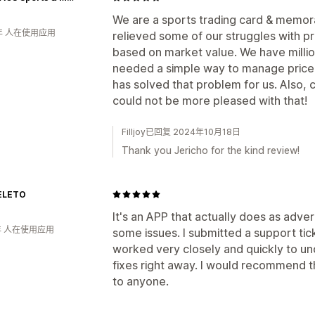
We are a sports trading card & memora
年 人在使用应用
relieved some of our struggles with p
based on market value. We have millio
needed a simple way to manage price 
has solved that problem for us. Also, 
could not be more pleased with that!
Filljoy已回复 2024年10月18日
Thank you Jericho for the kind review!
ELETO
It's an APP that actually does as adve
年 人在使用应用
some issues. I submitted a support tick
worked very closely and quickly to un
fixes right away. I would recommend t
to anyone.