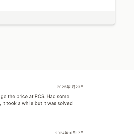
2025年1月23日
hange the price at POS. Had some
it took a while but it was solved
2024年10月17日