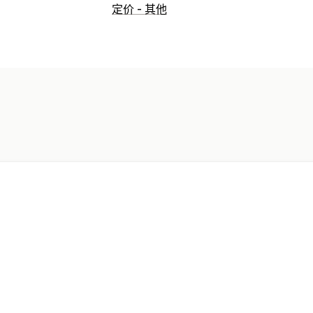
POS
定价 - 其他
折扣
价格调整
订单编辑
按重量销售
库存管理
库存水平
实时同步
手动更新
自动更新