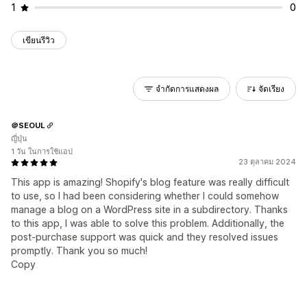
1
0
เขียนรีวิว
จำกัดการแสดงผล
จัดเรียง
＠SEOUL
ญี่ปุ่น
1 วัน ในการใช้แอป
23 ตุลาคม 2024
This app is amazing! Shopify's blog feature was really difficult
to use, so I had been considering whether I could somehow
manage a blog on a WordPress site in a subdirectory. Thanks
to this app, I was able to solve this problem. Additionally, the
post-purchase support was quick and they resolved issues
promptly. Thank you so much!
Copy