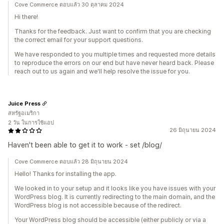
Cove Commerce ตอบแล้ว 30 ตุลาคม 2024
Hi there!
Thanks for the feedback. Just want to confirm that you are checking
the correct email for your support questions.
We have responded to you multiple times and requested more details
to reproduce the errors on our end but have never heard back. Please
reach out to us again and we'll help resolve the issue for you.
Juice Press
สหรัฐอเมริกา
2 วัน ในการใช้แอป
26 มิถุนายน 2024
Haven't been able to get it to work - set /blog/
Cove Commerce ตอบแล้ว 28 มิถุนายน 2024
Hello! Thanks for installing the app.
We looked in to your setup and it looks like you have issues with your
WordPress blog. It is currently redirecting to the main domain, and the
WordPress blog is not accessible because of the redirect.
Your WordPress blog should be accessible (either publicly or via a